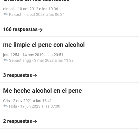
dianali
-
10 oct 2012 a las 10:06
Kakashi
-
2 oct 2023 a las 06:24
166 respuestas
me limpie el pene con alcohol
jose1254
-
14 nov 2019 a las 23:51
Sebastiangg
-
3 mar 2023 a las 11:38
3 respuestas
Me heche alcohol en el pene
Cris
-
2 nov 2021 a las 16:41
Hola
-
19 jun 2023 a las 07:00
2 respuestas