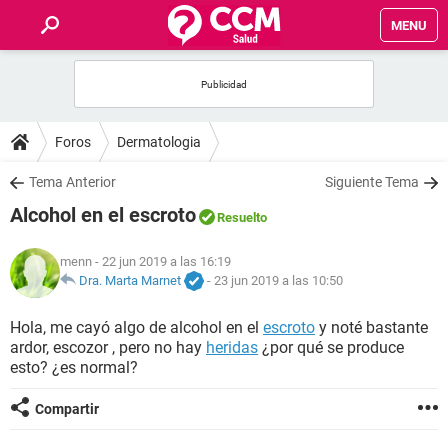
MENU
INICIO
FOROS
Foros
Dermatologia
SALUD
Tema Anterior
Siguiente Tema
Alcohol en el escroto
Resuelto
FAMILIA
menn
- 22 jun 2019 a las 16:19
NUTRICIÓN
Dra. Marta Marnet
-
23 jun 2019 a las 10:50
Hola, me cayó algo de alcohol en el
escroto
y noté bastante
BIENESTAR
ardor, escozor , pero no hay
heridas
¿por qué se produce
esto? ¿es normal?
SEXUALIDAD
Compartir
GLOSARIO