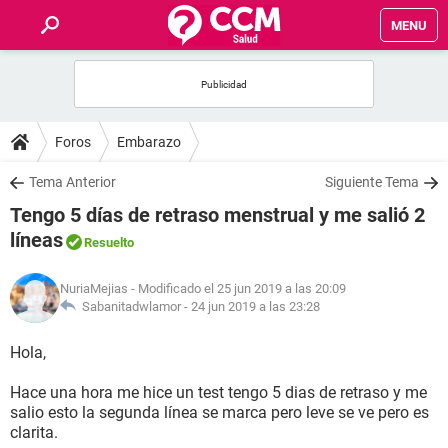
MENU
INICIO
FOROS
Foros
Embarazo
SALUD
Tema Anterior
Siguiente Tema
Tengo 5 días de retraso menstrual y me salió 2
FAMILIA
líneas
Resuelto
NUTRICIÓN
NuriaMejias
- Modificado el 25 jun 2019 a las 20:09
Sabanitadwlamor -
24 jun 2019 a las 23:28
BIENESTAR
Hola,
SEXUALIDAD
Hace una hora me hice un test tengo 5 dias de retraso y me
salio esto la segunda línea se marca pero leve se ve pero es
clarita.
GLOSARIO