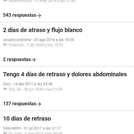
anonimo0026
-
31 may 2019 a las 21:49
543 respuestas
2 días de atraso y flujo blanco
usuario anónimo
-
25 ago 2016 a las 16:34
Yudechh
-
7 abr 2020 a las 15:51
2 respuestas
Tengo 4 días de retraso y dolores abdominales
Ceci
-
14 abr 2011 a las 03:48
Zay_24
-
30 jun 2020 a las 21:09
137 respuestas
10 dias de retraso
Valemili99
-
31 jul 2017 a las 21:17
Dr.Josh
-
1 ago 2017 a las 00:18