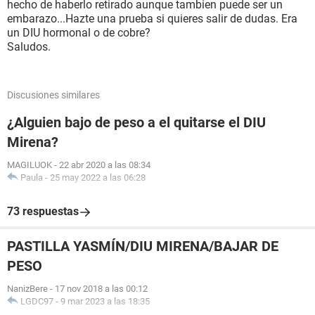
hecho de haberlo retirado aunque tambien puede ser un
embarazo...Hazte una prueba si quieres salir de dudas. Era
un DIU hormonal o de cobre?
Saludos.
Discusiones similares
¿Alguien bajo de peso a el quitarse el DIU
Mirena?
MAGILUOK
-
22 abr 2020 a las 08:34
Paula
-
25 may 2022 a las 06:28
73 respuestas
PASTILLA YASMÍN/DIU MIRENA/BAJAR DE
PESO
NanizBere
-
17 nov 2018 a las 00:12
LGDC97
-
9 mar 2023 a las 18:35