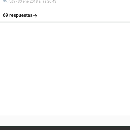
ruth
-
30 ene 2018 a las 20:43
69 respuestas