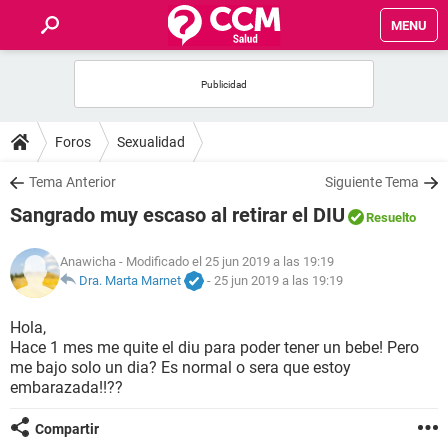
MENU
INICIO
FOROS
Foros
Sexualidad
SALUD
Tema Anterior
Siguiente Tema
Sangrado muy escaso al retirar el DIU
Resuelto
FAMILIA
Anawicha
- Modificado el 25 jun 2019 a las 19:19
NUTRICIÓN
Dra. Marta Marnet
-
25 jun 2019 a las 19:19
Hola,
BIENESTAR
Hace 1 mes me quite el diu para poder tener un bebe! Pero
me bajo solo un dia? Es normal o sera que estoy
SEXUALIDAD
embarazada!!??
Compartir
GLOSARIO