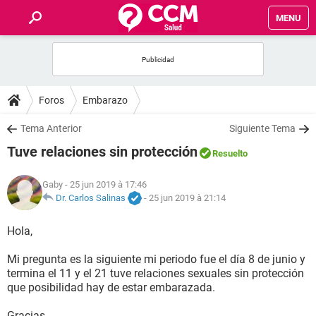
MENU
INICIO
FORUMS
Foros
Embarazo
SALUD
Tema Anterior
Siguiente Tema
Tuve relaciones sin protección
Resuelto
FAMILIA
Gaby
- 25 jun 2019 à 17:46
NUTRICIÓN
Dr. Carlos Salinas
-
25 jun 2019 à 21:14
Hola,
BIENESTAR
Mi pregunta es la siguiente mi periodo fue el día 8 de junio y
SEXUALIDAD
termina el 11 y el 21 tuve relaciones sexuales sin protección
que posibilidad hay de estar embarazada.
GLOSARIO
Gracias