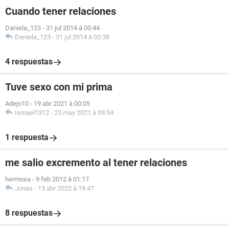
Cuando tener relaciones
Daniela_123
-
31 jul 2014 à 00:44
Daniela_123
-
31 jul 2014 à 03:38
4 respuestas
Tuve sexo con mi prima
Adejo10
-
19 abr 2021 à 00:05
Ismael1312
-
23 may 2021 à 09:54
1 respuesta
me salio excremento al tener relaciones
hermosa
-
9 feb 2012 à 01:17
Jonas
-
13 abr 2022 à 19:47
8 respuestas