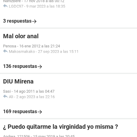
NanizBere
-
17 nov 2018 a las 00:12
LGDC97
-
9 mar 2023 a las 18:35
3 respuestas
Mal olor anal
Penosa
-
16 ene 2012 a las 21:24
Makosmakako
-
27 sep 2023 a las 15:11
136 respuestas
DIU Mirena
Sasi
-
14 ago 2011 a las 04:47
Ali
-
2 ago 2023 a las 22:16
169 respuestas
¿ Puedo quitarme la virginidad yo misma ?
Andrea_121506
-
15 may 2019 a las 20:45