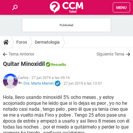
MENU
INICIO
FOROS
Foros
Dermatologia
SALUD
Tema Anterior
Siguiente Tema
Quitar Minoxidil
Resuelto
FAMILIA
Carlos
- 27 jun 2019 a las 09:16
NUTRICIÓN
Dra. Marta Marnet
-
27 jun 2019 a las 13:57
Hola, llevo usando minoxidil 5% ocho meses , y estoy
BIENESTAR
acojonado porque he leído que si lo dejas es peor , yo no he
notado casi nada , tengo pelo , pero él que ya tenia creo que
SEXUALIDAD
se me a vuelto más Fino y pobre . Tengo 25 años pase una
época de estrés y empezó a usarlo y así llevo 8 meses con él
todas las noches .. por el miedo a quitármelo y perder lo que
GLOSARIO
siempre he tenido , porfavor ayúdenme .