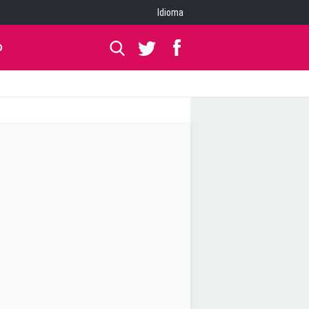
Idioma
O