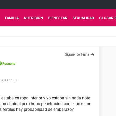
FAMILIA
NUTRICIÓN
BIENESTAR
SEXUALIDAD
GLOSARI
Siguiente Tema
Resuelto
9 a las 11:57
 estaba en ropa interior y yo estaba sin nada note
o presiminal pero hubo penetracion con el bóxer no
 fértiles hay probabilidad de embarazo?