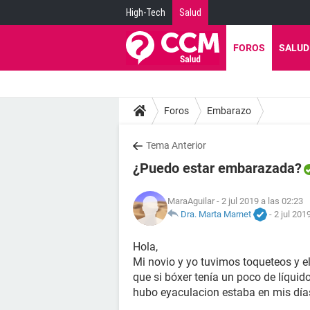
High-Tech
Salud
FOROS
SALUD
Foros
Embarazo
Tema Anterior
¿Puedo estar embarazada?
MaraAguilar
- 2 jul 2019 a las 02:23
Dra. Marta Marnet
-
2 jul 201
Hola,
Mi novio y yo tuvimos toqueteos y el
que si bóxer tenía un poco de líquid
hubo eyaculacion estaba en mis días