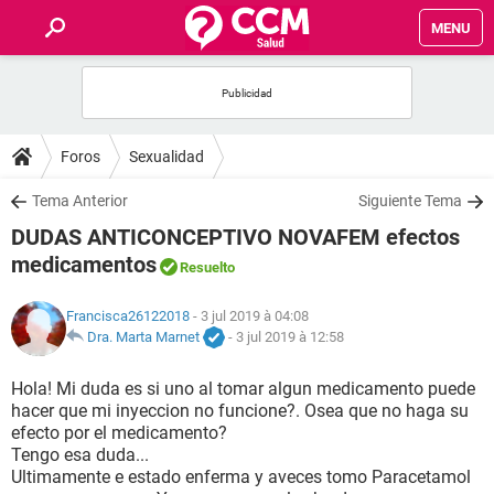
MENU
INICIO
FORUMS
Foros
Sexualidad
SALUD
Tema Anterior
Siguiente Tema
DUDAS ANTICONCEPTIVO NOVAFEM efectos
FAMILIA
medicamentos
Resuelto
NUTRICIÓN
Francisca26122018
- 3 jul 2019 à 04:08
Dra. Marta Marnet
-
3 jul 2019 à 12:58
BIENESTAR
Hola! Mi duda es si uno al tomar algun medicamento puede
hacer que mi inyeccion no funcione?. Osea que no haga su
SEXUALIDAD
efecto por el medicamento?
Tengo esa duda...
Ultimamente e estado enferma y aveces tomo Paracetamol
GLOSARIO