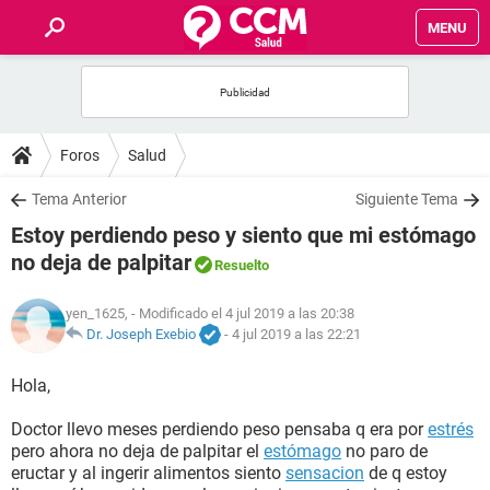
MENU
INICIO
FOROS
Foros
Salud
SALUD
Tema Anterior
Siguiente Tema
Estoy perdiendo peso y siento que mi estómago
FAMILIA
no deja de palpitar
Resuelto
NUTRICIÓN
yen_1625,
- Modificado el 4 jul 2019 a las 20:38
Dr. Joseph Exebio
-
4 jul 2019 a las 22:21
BIENESTAR
Hola,
SEXUALIDAD
Doctor llevo meses perdiendo peso pensaba q era por
estrés
pero ahora no deja de palpitar el
estómago
no paro de
eructar y al ingerir alimentos siento
sensacion
de q estoy
GLOSARIO