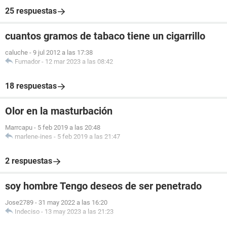
25 respuestas
cuantos gramos de tabaco tiene un cigarrillo
caluche
-
9 jul 2012 a las 17:38
Fumador
-
12 mar 2023 a las 08:42
18 respuestas
Olor en la masturbación
Marrcapu
-
5 feb 2019 a las 20:48
marlene-ines
-
5 feb 2019 a las 21:47
2 respuestas
soy hombre Tengo deseos de ser penetrado
Jose2789
-
31 may 2022 a las 16:20
Indeciso
-
13 may 2023 a las 21:23