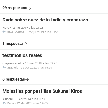
99 respuestas
Duda sobre nuez de la India y embarazo
Neydy
-
21 jul 2019 a las 21:23
DRA. MARNET
-
22 jul 2019 a las 11:26
1 respuesta
testimonios reales
mayraalvarado
-
15 mar 2018 a las 02:25
Graciela
-
25 oct 2022 a las 16:59
8 respuestas
Molestias por pastillas Sukunai Kiros
Aluschi
-
15 abr 2014 a las 00:36
Rebe
-
12 abr 2023 a las 19:05