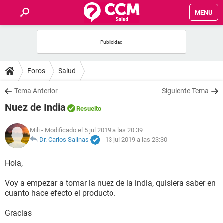
MENU
INICIO
FOROS
Foros
Salud
SALUD
Tema Anterior
Siguiente Tema
Nuez de India
Resuelto
FAMILIA
Mili
- Modificado el 5 jul 2019 a las 20:39
NUTRICIÓN
Dr. Carlos Salinas
-
13 jul 2019 a las 23:30
Hola,
BIENESTAR
Voy a empezar a tomar la nuez de la india, quisiera saber en
SEXUALIDAD
cuanto hace efecto el producto.
Gracias
GLOSARIO