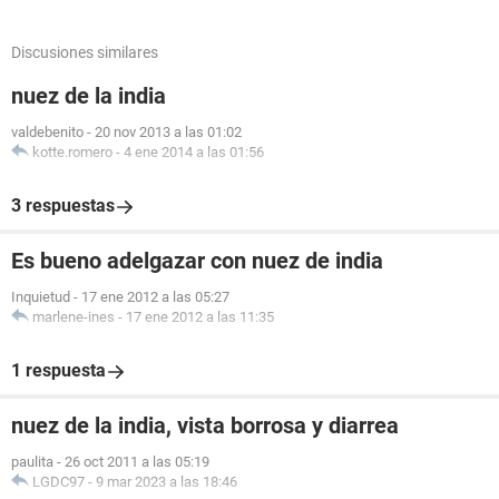
Discusiones similares
nuez de la india
valdebenito
-
20 nov 2013 a las 01:02
kotte.romero
-
4 ene 2014 a las 01:56
3 respuestas
Es bueno adelgazar con nuez de india
Inquietud
-
17 ene 2012 a las 05:27
marlene-ines
-
17 ene 2012 a las 11:35
1 respuesta
nuez de la india, vista borrosa y diarrea
paulita
-
26 oct 2011 a las 05:19
LGDC97
-
9 mar 2023 a las 18:46