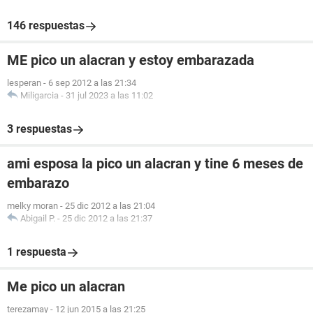
146 respuestas
ME pico un alacran y estoy embarazada
lesperan
-
6 sep 2012 a las 21:34
Miligarcia
-
31 jul 2023 a las 11:02
3 respuestas
ami esposa la pico un alacran y tine 6 meses de
embarazo
melky moran
-
25 dic 2012 a las 21:04
Abigail P.
-
25 dic 2012 a las 21:37
1 respuesta
Me pico un alacran
terezamay
-
12 jun 2015 a las 21:25