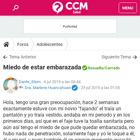
MENU
INICIO
FOROS
Foros
Adolescentes
SALUD
Tema Anterior
Siguiente Tema
Miedo de estar embarazada
Resuelto
/Cerrado
FAMILIA
Dante_Stern
- 6 jul 2019 a las 06:44
NUTRICIÓN
Dra. Marlene Huancahuari
-
25 jul 2019 a las 01:05
Hola, tengo una gran preocupación, hace 2 semanas
BIENESTAR
exactamente estuve con mi novio "fajando" el traía un
pantalón y yo traía vestido, andaba en mi periodo y en los
SEXUALIDAD
primeros días, así que en el faje tuve la toalla sanitaria pero
aún así tengo el miedo de que pude quedar embarazada, no
hubo nada de penetración, solamente faje y yo le toqué a él,
GLOSARIO
él a mi no!, y pues también él en ningún momento eyaculó,