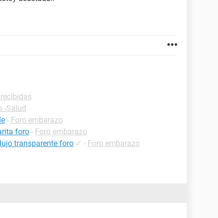
 recibidas
s -Salud
de
-
Foro embarazo
rita foro
-
Foro embarazo
lujo transparente foro
✓
-
Foro embarazo