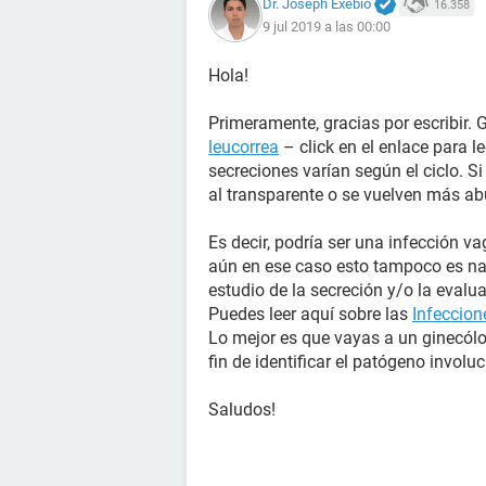
Dr. Joseph Exebio
16.358
9 jul 2019 a las 00:00
Hola!
Primeramente, gracias por escribir. 
leucorrea
– click en el enlace para l
secreciones varían según el ciclo. S
al transparente o se vuelven más ab
Es decir, podría ser una infección va
aún en ese caso esto tampoco es nad
estudio de la secreción y/o la evalua
Puedes leer aquí sobre las
Infeccion
Lo mejor es que vayas a un ginecól
fin de identificar el patógeno involu
Saludos!