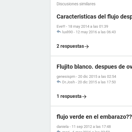
Discusiones similares
Caracteristicas del flujo de
Eve!!!
-
18 may 2014 a las 01:39
luxli90
-
12 may 2016 a las 06:43
2 respuestas
Flujito blanco. despues de ov
genesispm
-
20 dic 2015 a las 02:54
Dr.Josh
-
20 dic 2015 a las 17:50
1 respuesta
flujo verde en el embarazo??
daniela
-
11 sep 2012 a las 17:48