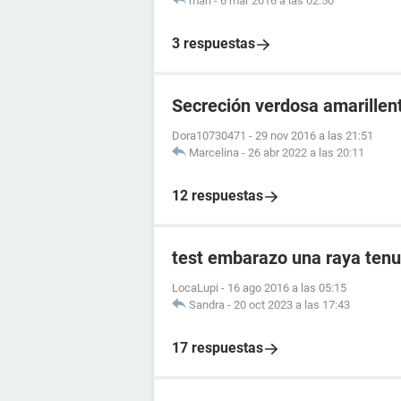
mari
-
6 mar 2016 a las 02:50
3 respuestas
Secreción verdosa amarillen
Dora10730471
-
29 nov 2016 a las 21:51
Marcelina
-
26 abr 2022 a las 20:11
12 respuestas
test embarazo una raya tenu
LocaLupi
-
16 ago 2016 a las 05:15
Sandra
-
20 oct 2023 a las 17:43
17 respuestas