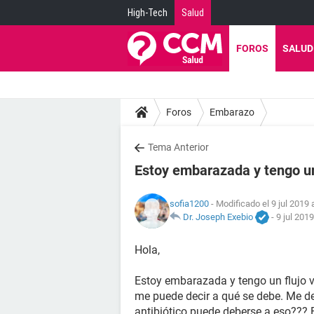
High-Tech
Salud
FOROS
SALUD
Foros
Embarazo
Tema Anterior
Estoy embarazada y tengo un
sofia1200
- Modificado el 9 jul 2019 
Dr. Joseph Exebio
-
9 jul 2019
Hola,
Estoy embarazada y tengo un flujo ve
me puede decir a qué se debe. Me d
antibiótico puede deberse a eso??? 