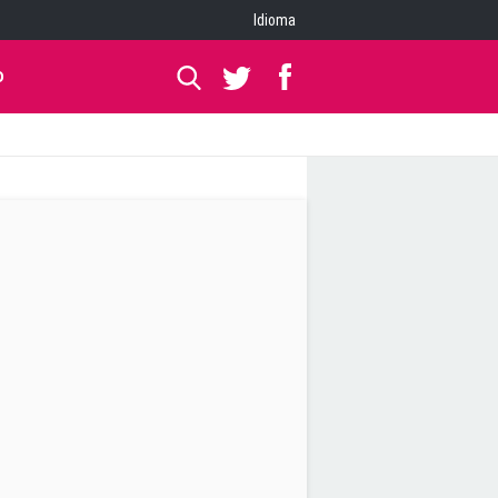
Idioma
O