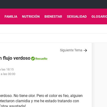
FAMILIA
NUTRICIÓN
BIENESTAR
SEXUALIDAD
GLOSARI
Siguiente Tema
 flujo verdoso
Resuelto
a las 18:15
 a las 00:00
rdoso. No tiene olor. Pero el color es feo, alguien
etectaron clamidia y me he estado tratando con
Estoy asustada!.