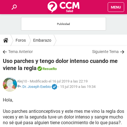
MENU
INICIO
FOROS
Foros
Embarazo
SALUD
Tema Anterior
Siguiente Tema
Uso parches y tengo dolor intenso cuando me
FAMILIA
viene la regla
Resuelto
NUTRICIÓN
Alej10
- Modificado el 16 jul 2019 a las 22:19
Dr. Joseph Exebio
-
15 jul 2019 a las 19:34
BIENESTAR
Hola,
SEXUALIDAD
Uso parches anticonceptivos y este mes me vino la regla dos
veces y en la segunda tuve un dolor intenso y sangre mucho
no sé qué pasa alguien tiene conocimiento de lo que pasa?.
GLOSARIO