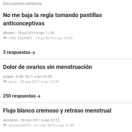
Discusiones similares
No me baja la regla tomando pastillas
anticonceptivas
Miriam
-
18 jul 2019 a las 11:39
DRA. MARNET
-
19 jul 2019 a las 10:50
3 respuestas
Dolor de ovarios sin menstruación
anaza
-
5 dic 2011 a las 03:49
laura
-
29 sep 2017 a las 14:35
250 respuestas
Flujo blanco cremoso y retraso menstrual
Anonimo
-
26 nov 2011 a las 22:12
anonimo0026
-
31 may 2019 a las 21:49