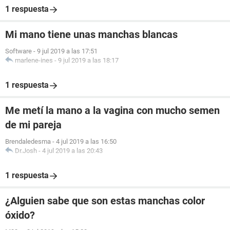
1 respuesta
Mi mano tiene unas manchas blancas
Software
-
9 jul 2019 a las 17:51
marlene-ines
-
9 jul 2019 a las 18:17
1 respuesta
Me metí la mano a la vagina con mucho semen
de mi pareja
Brendaledesma
-
4 jul 2019 a las 16:50
Dr.Josh
-
4 jul 2019 a las 20:43
1 respuesta
¿Alguien sabe que son estas manchas color
óxido?