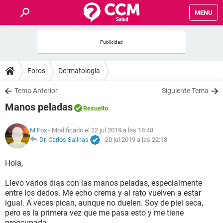
MENU
INICIO
FOROS
Foros
Dermatologia
SALUD
Tema Anterior
Siguiente Tema
Manos peladas
Resuelto
FAMILIA
M.Fox
- Modificado el 22 jul 2019 a las 18:48
NUTRICIÓN
Dr. Carlos Salinas
-
20 jul 2019 a las 22:18
Hola,
BIENESTAR
Llevo varios días con las manos peladas, especialmente
SEXUALIDAD
entre los dedos. Me echo crema y al rato vuelven a estar
igual. A veces pican, aunque no duelen. Soy de piel seca,
pero es la primera vez que me pasa esto y me tiene
GLOSARIO
preocupada.