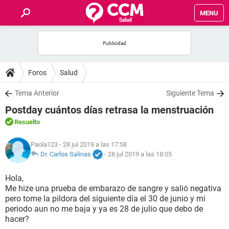
MENU
INICIO
FOROS
Foros
Salud
SALUD
Tema Anterior
Siguiente Tema
Postday cuántos días retrasa la menstruación
FAMILIA
Resuelto
NUTRICIÓN
Paola123
- 28 jul 2019 a las 17:58
Dr. Carlos Salinas
-
28 jul 2019 a las 18:05
BIENESTAR
Hola,
Me hize una prueba de embarazo de sangre y salió negativa
SEXUALIDAD
pero tome la pildora del siguiente día el 30 de junio y mi
periodo aun no me baja y ya es 28 de julio que debo de
hacer?
GLOSARIO