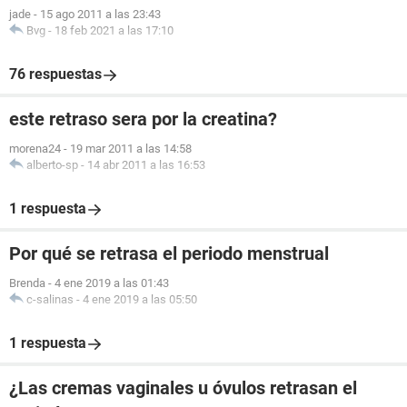
jade
-
15 ago 2011 a las 23:43
Bvg
-
18 feb 2021 a las 17:10
76 respuestas
este retraso sera por la creatina?
morena24
-
19 mar 2011 a las 14:58
alberto-sp
-
14 abr 2011 a las 16:53
1 respuesta
Por qué se retrasa el periodo menstrual
Brenda
-
4 ene 2019 a las 01:43
c-salinas
-
4 ene 2019 a las 05:50
1 respuesta
¿Las cremas vaginales u óvulos retrasan el