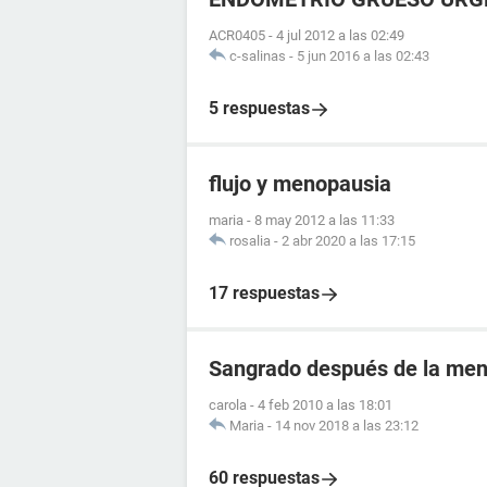
ACR0405
-
4 jul 2012 a las 02:49
c-salinas
-
5 jun 2016 a las 02:43
5 respuestas
flujo y menopausia
maria
-
8 may 2012 a las 11:33
rosalia
-
2 abr 2020 a las 17:15
17 respuestas
Sangrado después de la me
carola
-
4 feb 2010 a las 18:01
Maria
-
14 nov 2018 a las 23:12
60 respuestas