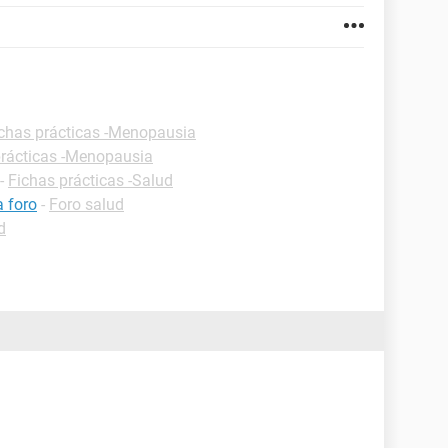
chas prácticas -Menopausia
prácticas -Menopausia
-
Fichas prácticas -Salud
 foro
-
Foro salud
d