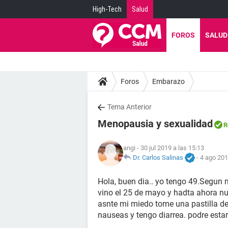
High-Tech
Salud
FOROS
SALUD
Foros
Embarazo
Tema Anterior
Menopausia y sexualidad
R
angi
- 30 jul 2019 a las 15:13
Dr. Carlos Salinas
-
4 ago 201
Hola, buen dia.. yo tengo 49.Segun 
vino el 25 de mayo y hadta ahora nu
asnte mi miedo tome una pastilla de
nauseas y tengo diarrea. podre est