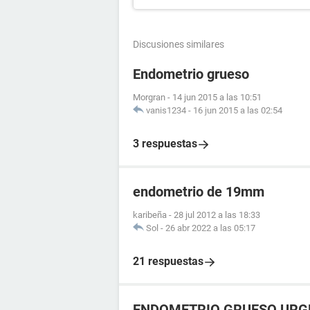
Discusiones similares
Endometrio grueso
Morgran
-
14 jun 2015 a las 10:51
vanis1234
-
16 jun 2015 a las 02:54
3 respuestas
endometrio de 19mm
karibeña
-
28 jul 2012 a las 18:33
Sol
-
26 abr 2022 a las 05:17
21 respuestas
ENDOMETRIO GRUESO URG