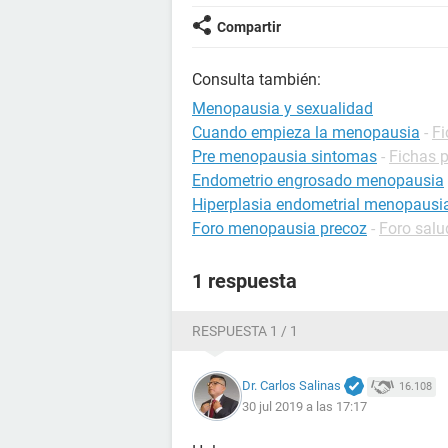
Compartir
Consulta también:
Menopausia y sexualidad
Cuando empieza la menopausia
-
Fi
Pre menopausia sintomas
-
Fichas 
Endometrio engrosado menopausia
Hiperplasia endometrial menopausia
Foro menopausia precoz
-
Foro salu
1 respuesta
RESPUESTA 1 / 1
Dr. Carlos Salinas
16.108
30 jul 2019 a las 17:17