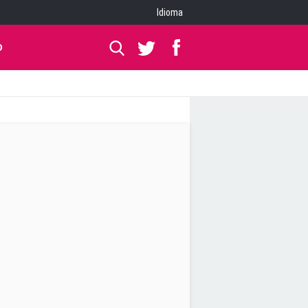
Idioma
O