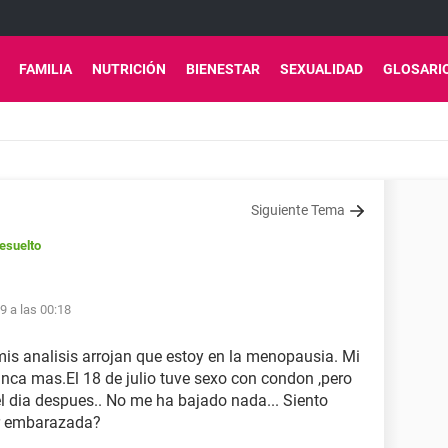
FAMILIA
NUTRICIÓN
BIENESTAR
SEXUALIDAD
GLOSARI
Siguiente Tema
esuelto
9 a las 00:18
mis analisis arrojan que estoy en la menopausia. Mi
nca mas.El 18 de julio tuve sexo con condon ,pero
l dia despues.. No me ha bajado nada... Siento
ar embarazada?