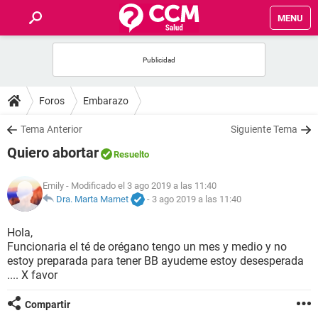
MENU
INICIO
FOROS
Foros
Embarazo
SALUD
Tema Anterior
Siguiente Tema
Quiero abortar
Resuelto
FAMILIA
Emily
- Modificado el 3 ago 2019 a las 11:40
NUTRICIÓN
Dra. Marta Marnet
-
3 ago 2019 a las 11:40
Hola,
BIENESTAR
Funcionaria el té de orégano tengo un mes y medio y no
estoy preparada para tener BB ayudeme estoy desesperada
SEXUALIDAD
.... X favor
Compartir
GLOSARIO