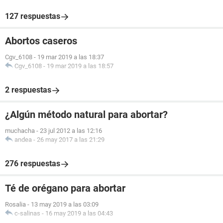
127 respuestas
Abortos caseros
Cgv_6108
-
19 mar 2019 a las 18:37
Cgv_6108
-
19 mar 2019 a las 18:57
2 respuestas
¿Algún método natural para abortar?
muchacha
-
23 jul 2012 a las 12:16
andea
-
26 may 2017 a las 21:29
276 respuestas
Té de orégano para abortar
Rosalia
-
13 may 2019 a las 03:09
c-salinas
-
16 may 2019 a las 04:43