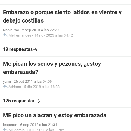
Embarazo o porque siento latidos en vientre y
debajo costillas
NaniePao
-
2 sep 2013 a las 22:29
Melfernandez
-
14 nov 2023 a las 04:42
19 respuestas
Me pican los senos y pezones, ¿estoy
embarazada?
yami
-
26 oct 2011 a las 04:05
Adriana
-
5 dic 2018 a las 18:38
125 respuestas
ME pico un alacran y estoy embarazada
lesperan
-
6 sep 2012 a las 21:34
Miligarcia
-
31 jul 2023 a las 11:02