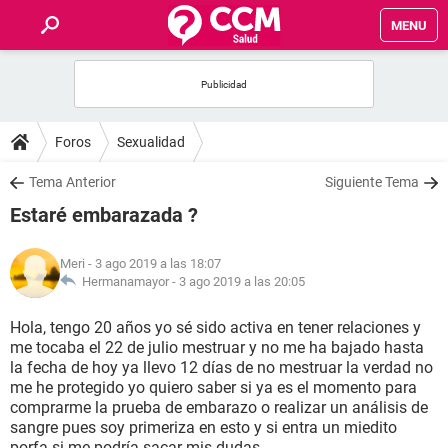
MENU
INICIO
FOROS
Foros
Sexualidad
SALUD
Tema Anterior
Siguiente Tema
Estaré embarazada ?
FAMILIA
Meri
- 3 ago 2019 a las 18:07
NUTRICIÓN
Hermanamayor -
3 ago 2019 a las 20:05
Hola, tengo 20 años yo sé sido activa en tener relaciones y
BIENESTAR
me tocaba el 22 de julio mestruar y no me ha bajado hasta
la fecha de hoy ya llevo 12 días de no mestruar la verdad no
SEXUALIDAD
me he protegido yo quiero saber si ya es el momento para
comprarme la prueba de embarazo o realizar un análisis de
sangre pues soy primeriza en esto y si entra un miedito
GLOSARIO
porfa si me podría sacar mis dudas