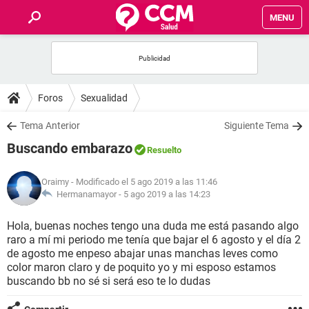
MENU
INICIO
FOROS
Foros
Sexualidad
SALUD
Tema Anterior
Siguiente Tema
Buscando embarazo
Resuelto
FAMILIA
Oraimy
- Modificado el 5 ago 2019 a las 11:46
NUTRICIÓN
Hermanamayor -
5 ago 2019 a las 14:23
Hola, buenas noches tengo una duda me está pasando algo
BIENESTAR
raro a mí mi periodo me tenía que bajar el 6 agosto y el día 2
de agosto me enpeso abajar unas manchas leves como
SEXUALIDAD
color maron claro y de poquito yo y mi esposo estamos
buscando bb no sé si será eso te lo dudas
GLOSARIO