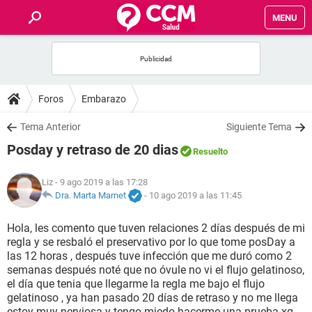
MENU
INICIO
FOROS
Foros
Embarazo
SALUD
Tema Anterior
Siguiente Tema
Posday y retraso de 20 dias
Resuelto
FAMILIA
Liz
- 9 ago 2019 a las 17:28
NUTRICIÓN
Dra. Marta Marnet
-
10 ago 2019 a las 11:45
Hola, les comento que tuven relaciones 2 días después de mi
BIENESTAR
regla y se resbaló el preservativo por lo que tome posDay a
las 12 horas , después tuve infección que me duró como 2
SEXUALIDAD
semanas después noté que no óvule no vi el flujo gelatinoso,
el día que tenia que llegarme la regla me bajo el flujo
gelatinoso , ya han pasado 20 días de retraso y no me llega
GLOSARIO
estoy muy nerviosa y tengo miedo hacerme una prueba xq