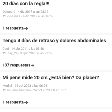
20 días con la regla!!!
Odiseare
-
4 dic 2017 a las 08:12
c-salinas
-
4 dic 2017 a las 16:59
1 respuesta
Tengo 4 días de retraso y dolores abdominales
Ceci
-
14 abr 2011 a las 03:48
Zay_24
-
30 jun 2020 a las 21:09
137 respuestas
Mi pene mide 20 cm ¿Está bien? Da placer?
Medial
-
24 oct 2023 a las 06:24
usuario anónimo
-
24 oct 2023 a las 13:57
1 respuesta