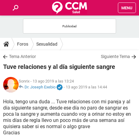
MENU
INICIO
FOROS
Foros
Sexualidad
SALUD
Tema Anterior
Siguiente Tema
Tuve relaciones y al día siguiente sangre
FAMILIA
Sonrix
- 13 ago 2019 a las 13:24
NUTRICIÓN
Dr. Joseph Exebio
-
13 ago 2019 a las 14:44
Hola, tengo una duda ... Tuve relaciones con mi pareja y al
BIENESTAR
día siguiente sangre, desde ese día no paro de sangrar es
poca la sangre y aumenta cuando voy a orinar no estoy en
SEXUALIDAD
mis días de regla llevo un poco más de una semana así
quisiera saber si es normal o algo grave
Gracias
GLOSARIO