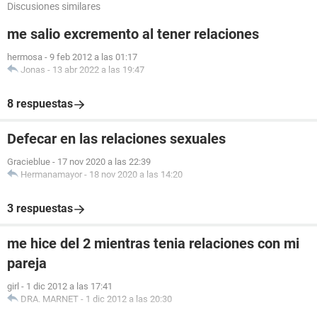
Discusiones similares
me salio excremento al tener relaciones
hermosa
-
9 feb 2012 a las 01:17
Jonas
-
13 abr 2022 a las 19:47
8 respuestas
Defecar en las relaciones sexuales
Gracieblue
-
17 nov 2020 a las 22:39
Hermanamayor
-
18 nov 2020 a las 14:20
3 respuestas
me hice del 2 mientras tenia relaciones con mi
pareja
girl
-
1 dic 2012 a las 17:41
DRA. MARNET
-
1 dic 2012 a las 20:30