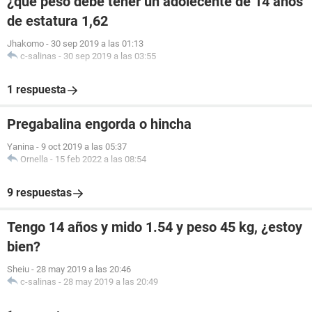
¿que peso debe tener un adolecente de 14 años
de estatura 1,62
Jhakomo
-
30 sep 2019 a las 01:13
c-salinas
-
30 sep 2019 a las 03:55
1 respuesta
Pregabalina engorda o hincha
Yanina
-
9 oct 2019 a las 05:37
Ornella
-
15 feb 2022 a las 08:54
9 respuestas
Tengo 14 años y mido 1.54 y peso 45 kg, ¿estoy
bien?
Sheiu
-
28 may 2019 a las 20:46
c-salinas
-
28 may 2019 a las 20:49