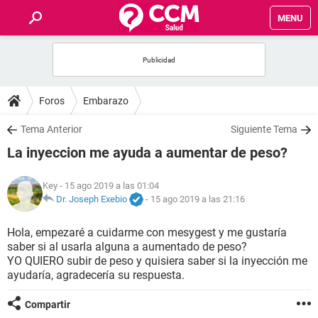
MENU
INICIO
FOROS
Foros
Embarazo
SALUD
Tema Anterior
Siguiente Tema
La inyeccion me ayuda a aumentar de peso?
FAMILIA
Key
- 15 ago 2019 a las 01:04
NUTRICIÓN
Dr. Joseph Exebio
-
15 ago 2019 a las 21:16
Hola, empezaré a cuidarme con mesygest y me gustaría
BIENESTAR
saber si al usarla alguna a aumentado de peso?
YO QUIERO subir de peso y quisiera saber si la inyección me
SEXUALIDAD
ayudaría, agradecería su respuesta.
Compartir
GLOSARIO