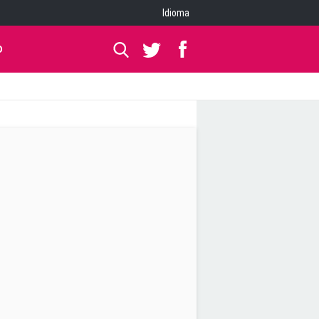
Idioma
O