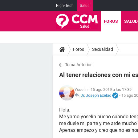
High-Tech
Salud
FOROS
SALUD
Foros
Sexualidad
Tema Anterior
Al tener relaciones con mi 
Yoselin
- 15 ago 2019 a las 17:39
Dr. Joseph Exebio
-
15 ago 20
Hola,
Me yamo yoselin bueno cuando teng
me duele mi parte y me arde mucho 
Apenas empezo y creo que no es no