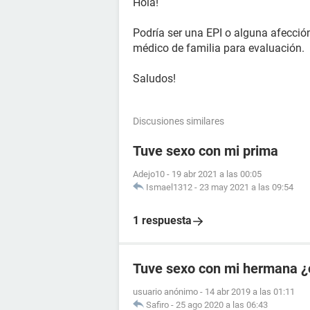
Hola!
Podría ser una EPI o alguna afección
médico de familia para evaluación.
Saludos!
Discusiones similares
Tuve sexo con mi prima
Adejo10
-
19 abr 2021 a las 00:05
Ismael1312
-
23 may 2021 a las 09:54
1 respuesta
Tuve sexo con mi hermana ¿
usuario anónimo
-
14 abr 2019 a las 01:11
Safiro
-
25 ago 2020 a las 06:43