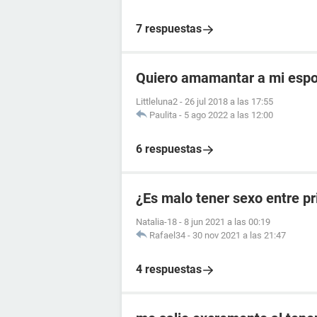
7 respuestas
Quiero amamantar a mi esp
Littleluna2
-
26 jul 2018 a las 17:55
Paulita
-
5 ago 2022 a las 12:00
6 respuestas
¿Es malo tener sexo entre p
Natalia-18
-
8 jun 2021 a las 00:19
Rafael34
-
30 nov 2021 a las 21:47
4 respuestas