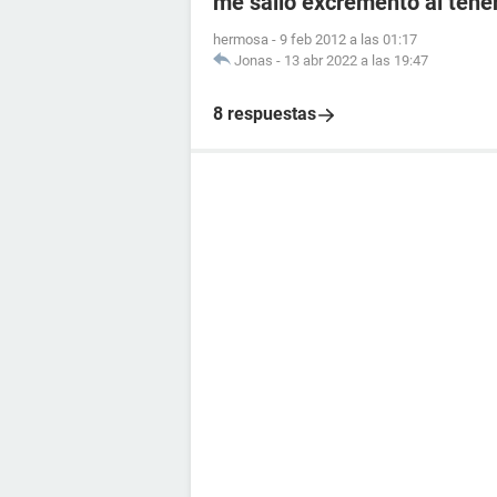
me salio excremento al tener
hermosa
-
9 feb 2012 a las 01:17
Jonas
-
13 abr 2022 a las 19:47
8 respuestas