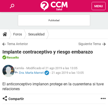
MENU
INICIO
FOROS
Foros
Sexualidad
SALUD
Tema Anterior
Siguiente Tema
Implante contraceptivo y riesgo embarazo
FAMILIA
Resuelto
NUTRICIÓN
Kamila
- Modificado el 21 ago 2019 a las 13:05
Dra. Marta Marnet
-
21 ago 2019 a las 13:05
BIENESTAR
El anticonceptivo implanon protege en la cuarentena si tuve
relaciones
SEXUALIDAD
Compartir
GLOSARIO