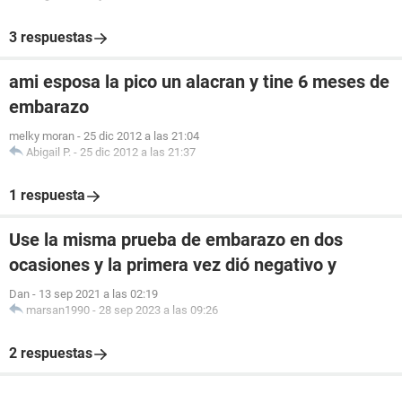
3 respuestas
ami esposa la pico un alacran y tine 6 meses de
embarazo
melky moran
-
25 dic 2012 a las 21:04
Abigail P.
-
25 dic 2012 a las 21:37
1 respuesta
Use la misma prueba de embarazo en dos
ocasiones y la primera vez dió negativo y
Dan
-
13 sep 2021 a las 02:19
marsan1990
-
28 sep 2023 a las 09:26
2 respuestas