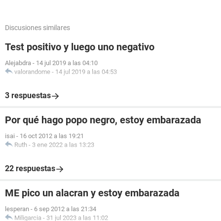
Discusiones similares
Test positivo y luego uno negativo
Alejabdra
-
14 jul 2019 a las 04:10
valorandome
-
14 jul 2019 a las 04:53
3 respuestas
Por qué hago popo negro, estoy embarazada
isai
-
16 oct 2012 a las 19:21
Ruth
-
3 ene 2022 a las 13:23
22 respuestas
ME pico un alacran y estoy embarazada
lesperan
-
6 sep 2012 a las 21:34
Miligarcia
-
31 jul 2023 a las 11:02