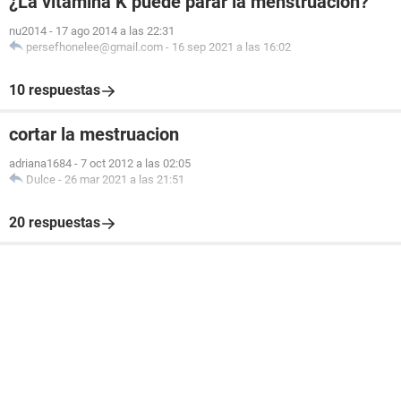
¿La vitamina K puede parar la menstruación?
nu2014
-
17 ago 2014 a las 22:31
persefhonelee@gmail.com
-
16 sep 2021 a las 16:02
10 respuestas
cortar la mestruacion
adriana1684
-
7 oct 2012 a las 02:05
Dulce
-
26 mar 2021 a las 21:51
20 respuestas