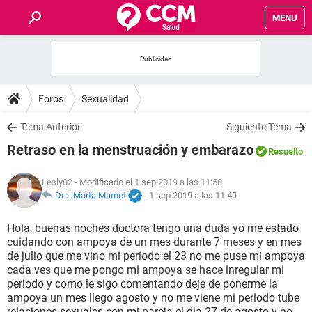
MENU
INICIO
FOROS
Foros
Sexualidad
SALUD
Tema Anterior
Siguiente Tema
Retraso en la menstruación y embarazo
Resuelto
FAMILIA
Lesly02
- Modificado el 1 sep 2019 a las 11:50
NUTRICIÓN
Dra. Marta Marnet
-
1 sep 2019 a las 11:49
Hola, buenas noches doctora tengo una duda yo me estado
BIENESTAR
cuidando con ampoya de un mes durante 7 meses y en mes
de julio que me vino mi periodo el 23 no me puse mi ampoya
SEXUALIDAD
cada ves que me pongo mi ampoya se hace inregular mi
periodo y como le sigo comentando deje de ponerme la
ampoya un mes llego agosto y no me viene mi periodo tube
GLOSARIO
relaciones sexuales con mi pareja el dia 27 de agosto y no