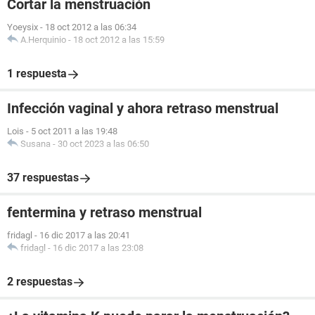
Cortar la menstruación
Yoeysix
-
18 oct 2012 a las 06:34
A.Herquinio
-
18 oct 2012 a las 15:59
1 respuesta
Infección vaginal y ahora retraso menstrual
Lois
-
5 oct 2011 a las 19:48
Susana
-
30 oct 2023 a las 06:50
37 respuestas
fentermina y retraso menstrual
fridagl
-
16 dic 2017 a las 20:41
fridagl
-
16 dic 2017 a las 23:08
2 respuestas