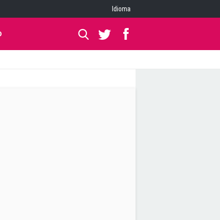
Idioma
O