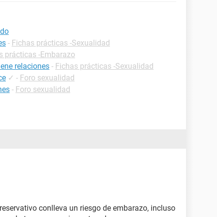
odo
es
-
Fichas prácticas -Sexualidad
s prácticas -Embarazo
ene relaciones
-
Fichas prácticas -Sexualidad
ce
✓
-
Foro sexualidad
nes
-
Foro sexualidad
reservativo conlleva un riesgo de embarazo, incluso