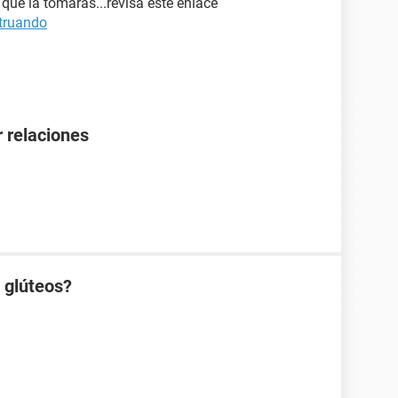
 que la tomaras...revisa este enlace
truando
 relaciones
s glúteos?