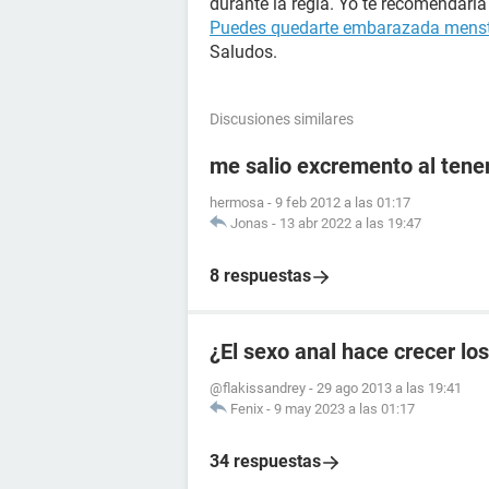
durante la regla. Yo te recomendaría
Puedes quedarte embarazada mens
Saludos.
Discusiones similares
me salio excremento al tener
hermosa
-
9 feb 2012 a las 01:17
Jonas
-
13 abr 2022 a las 19:47
8 respuestas
¿El sexo anal hace crecer lo
@flakissandrey
-
29 ago 2013 a las 19:41
Fenix
-
9 may 2023 a las 01:17
34 respuestas