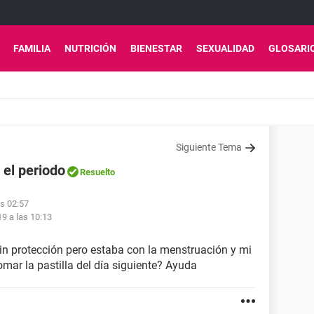
FAMILIA
NUTRICIÓN
BIENESTAR
SEXUALIDAD
GLOSARI
Siguiente Tema
 el periodo
Resuelto
as 02:57
9 a las 10:13
 sin protección pero estaba con la menstruación y mi
omar la pastilla del día siguiente? Ayuda