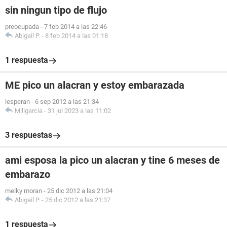
sin ningun tipo de flujo
preocupada
-
7 feb 2014 a las 22:46
Abigail P.
-
8 feb 2014 a las 01:18
1 respuesta
ME pico un alacran y estoy embarazada
lesperan
-
6 sep 2012 a las 21:34
Miligarcia
-
31 jul 2023 a las 11:02
3 respuestas
ami esposa la pico un alacran y tine 6 meses de
embarazo
melky moran
-
25 dic 2012 a las 21:04
Abigail P.
-
25 dic 2012 a las 21:37
1 respuesta