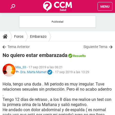
MENU
INICIO
FOROS
Foros
Embarazo
SALUD
Tema Anterior
Siguiente Tema
No quiero estar embarazada
Resuelto
FAMILIA
Mia_33
- 17 sep 2019 a las 06:21
NUTRICIÓN
Dra. Marta Marnet
-
17 sep 2019 a las 13:29
Hola, tengo una duda . Mi periodo es muy irregular. Tuve
BIENESTAR
relaciones sexuales sin protección. Pero él no acabo adentro
.
SEXUALIDAD
Tengo 12 días de retraso , a los 8 días me realice un test con
la primera orina de la Mañana y salió negativo.
He andado con dolor abdominal y de espalda ( es normal
GLOSARIO
cada vez que está por venir mi periodo) pero no me llega