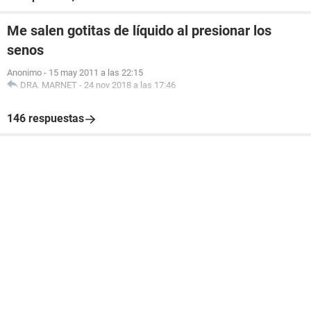
Me salen gotitas de líquido al presionar los
senos
Anonimo
-
15 may 2011 a las 22:15
DRA. MARNET
-
24 nov 2018 a las 17:46
146 respuestas