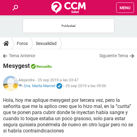
MENU
INICIO
FOROS
Foros
Sexualidad
SALUD
Tema Anterior
Siguiente Tema
Mesygest
Resuelto
FAMILIA
Alejandra
- 25 sep 2019 a las 03:47
NUTRICIÓN
Dra. Marta Marnet
-
25 sep 2019 a las 09:00
Hola, hoy me aplique mesygest por tercera vez, pero la
BIENESTAR
señorita que me la aplico creo que lo hizo mal, en la “curita”
que te ponen para cubrir donde te inyectan había sangre y
SEXUALIDAD
cuando lo toque estaba un poco grasoso, solo para estar
segura quisiera ponérmela de nuevo en otro lugar pero no se
si habría contraindicaciones
GLOSARIO