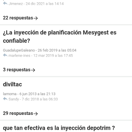
Jimenez
-
24 dic 2021 a las 14:14
22 respuestas
¿La inyección de planificación Mesygest es
confiable?
GuadalupeGaleano
-
26 feb 2019 a las 05:04
marlene-ines
-
12 mar 2019 a las 17:45
3 respuestas
diviltac
lamoma
-
6 jun 2013 a las 21:13
Sandy
-
7 dic 2018 a las 06:33
29 respuestas
que tan efectiva es la inyección depotrim ?