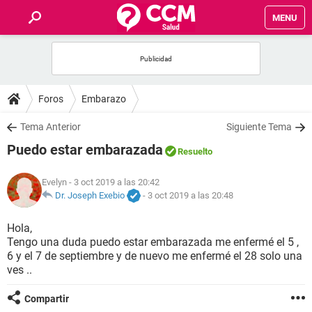
MENU
INICIO
FOROS
Foros
Embarazo
SALUD
Tema Anterior
Siguiente Tema
Puedo estar embarazada
Resuelto
FAMILIA
Evelyn
- 3 oct 2019 a las 20:42
NUTRICIÓN
Dr. Joseph Exebio
-
3 oct 2019 a las 20:48
Hola,
BIENESTAR
Tengo una duda puedo estar embarazada me enfermé el 5 ,
6 y el 7 de septiembre y de nuevo me enfermé el 28 solo una
SEXUALIDAD
ves ..
Compartir
GLOSARIO