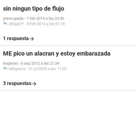
sin ningun tipo de flujo
preocupada
-
7 feb 2014 a las 22:46
Abigail P.
-
8 feb 2014 a las 01:18
1 respuesta
ME pico un alacran y estoy embarazada
lesperan
-
6 sep 2012 a las 21:34
Miligarcia
-
31 jul 2023 a las 11:02
3 respuestas