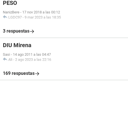
PESO
NanizBere
-
17 nov 2018 a las 00:12
LGDC97
-
9 mar 2023 a las 18:35
3 respuestas
DIU Mirena
Sasi
-
14 ago 2011 a las 04:47
Ali
-
2 ago 2023 a las 22:16
169 respuestas