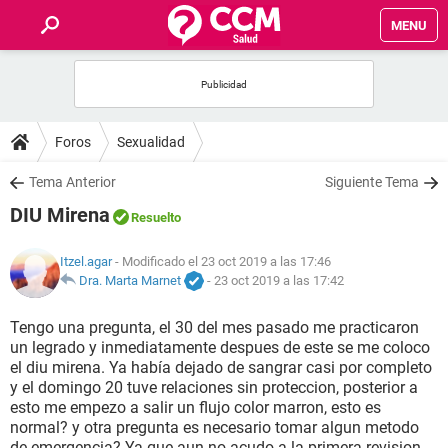
MENU
INICIO
FOROS
Foros
Sexualidad
SALUD
Tema Anterior
Siguiente Tema
DIU Mirena
Resuelto
FAMILIA
Itzel.agar
- Modificado el 23 oct 2019 a las 17:46
NUTRICIÓN
Dra. Marta Marnet
-
23 oct 2019 a las 17:42
Tengo una pregunta, el 30 del mes pasado me practicaron
BIENESTAR
un legrado y inmediatamente despues de este se me coloco
el diu mirena. Ya había dejado de sangrar casi por completo
SEXUALIDAD
y el domingo 20 tuve relaciones sin proteccion, posterior a
esto me empezo a salir un flujo color marron, esto es
normal? y otra pregunta es necesario tomar algun metodo
GLOSARIO
de emergencia? Ya que aun no acudo a la primera revision