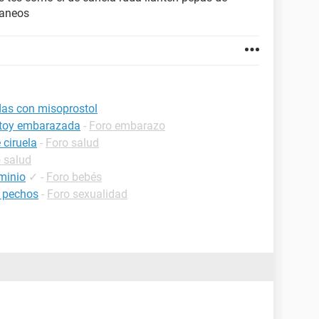
taneos
das con misoprostol
estoy embarazada
-
Foro embarazo
 ciruela
-
Foro salud
 salud
minio
✓
-
Foro bebés
 pechos
-
Foro sexualidad