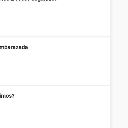
 embarazada
rimos?