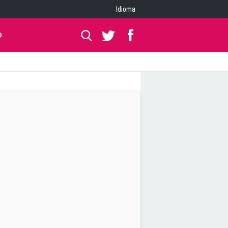
Idioma
O