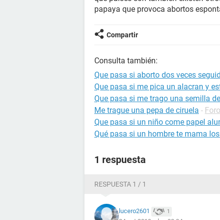
papaya que provoca abortos espon
Compartir
Consulta también:
Que pasa si aborto dos veces segui
Que pasa si me pica un alacran y 
Que pasa si me trago una semilla de
Me trague una pepa de ciruela
-
Foro
Que pasa si un niño come papel alu
Qué pasa si un hombre te mama los
1 respuesta
RESPUESTA 1 / 1
lucero2601
1