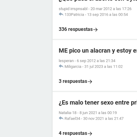
stupid irrspnsabl
-
20 mar 2012 a las 17:26
133Patricia
-
13 sep 2016 a las 00:54
336 respuestas
ME pico un alacran y estoy
lesperan
-
6 sep 2012 a las 21:34
Miligarcia
-
31 jul 2023 a las 11:02
3 respuestas
¿Es malo tener sexo entre p
Natalia-18
-
8 jun 2021 a las 00:19
Rafael34
-
30 nov 2021 a las 21:47
4 respuestas