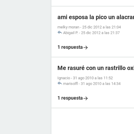
ami esposa la pico un alacr
melky moran
-
25 dic 2012 a las 21:04
Abigail P.
-
25 dic 2012 a las 21:37
1 respuesta
Me rasuré con un rastrillo o
Ignacio
-
31 ago 2010 a las 11:52
marisolfl
-
31 ago 2010 a las 14:34
1 respuesta