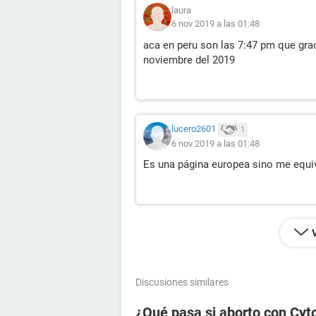
laura
6 nov 2019 a las 01:48
aca en peru son las 7:47 pm que grac
noviembre del 2019
lucero2601
1
6 nov 2019 a las 01:48
Es una página europea sino me equiv
Discusiones similares
¿Qué pasa si aborto con Cyt