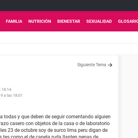
FAMILIA
NUTRICIÓN
BIENESTAR
SEXUALIDAD
GLOSARI
Siguiente Tema
s 18:14
9 a las 18:01
eo a todas y que deben de seguir comentando alguien
zo casero con objetos de la casa o de laboratorio
les 23 de octubre soy de surco lima peru digan de
s tes como el de canela ruda llanten pepas de