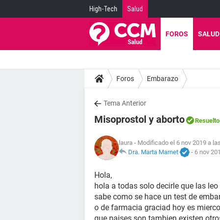
High-Tech
Salud
FOROS
SALUD
Foros
Embarazo
Tema Anterior
Misoprostol y aborto
Resuelto
laura
- Modificado el 6 nov 2019 a la
Dra. Marta Marnet
-
6 nov 201
Hola,
hola a todas solo decirle que las l
sabe como se hace un test de embara
o de farmacia graciad hoy es mierco
que paises son tambien existen otro