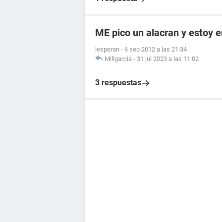
ME pico un alacran y estoy
lesperan
-
6 sep 2012 a las 21:34
Miligarcia
-
31 jul 2023 a las 11:02
3 respuestas