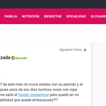
FAMILIA
NUTRICIÓN
BIENESTAR
SEXUALIDAD
GLOSARI
Siguiente Tema
azada
Resuelto
8
 de este mes mi novia estaba con su periodo y le
) pues unos de eso diss tuvimos roces con ropa
s me salió el
liquido preseminal
pero quedó en mi
abilidad que quede embarazada?!?