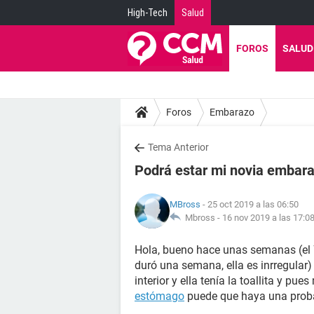
High-Tech
Salud
FOROS
SALUD
Foros
Embarazo
Tema Anterior
Podrá estar mi novia embar
MBross
- 25 oct 2019 a las 06:50
Mbross -
16 nov 2019 a las 17:0
Hola, bueno hace unas semanas (el 7
duró una semana, ella es inrregular
interior y ella tenía la toallita y pue
estómago
puede que haya una prob