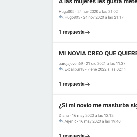
A las mujeres les gusta mete
Hugo805
-
24 nov 2020 a las 21:02
Hugo805
-
24 nov 2020 a las 21:17
1 respuesta
MI NOVIA CREO QUE QUIER
parejajoven69
-
21 dic 2021 a las 11:37
Excalibur18
-
7 ene 2022 a las 02:11
1 respuesta
¿Si mi novio me masturba si
Diana
-
16 may 2020 a las 12:12
ArjenR
-
16 may 2020 a las 19:40
1 respuesta