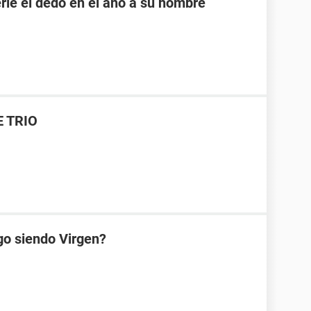
rle el dedo en el ano a su hombre
E TRIO
go siendo Virgen?