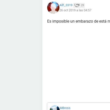
Allf_3319
29
26 oct 2019 a las 04:57
Es imposible un embarazo de está 
MBross