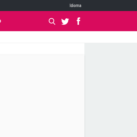
Idioma
O