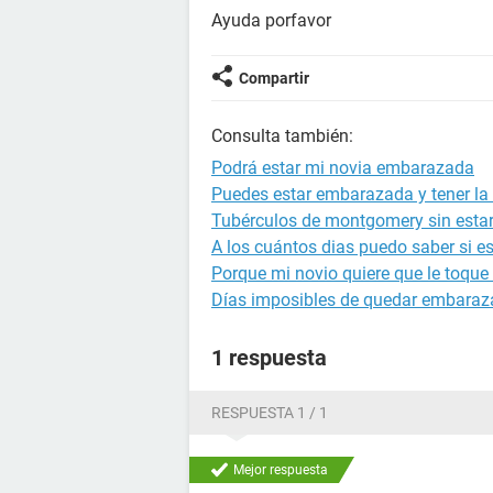
Ayuda porfavor
Compartir
Consulta también:
Podrá estar mi novia embarazada
Puedes estar embarazada y tener la 
Tubérculos de montgomery sin est
A los cuántos dias puedo saber si 
Porque mi novio quiere que le toque
Días imposibles de quedar embara
1 respuesta
RESPUESTA 1 / 1
Mejor respuesta