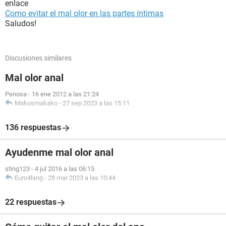
enlace
Como evitar el mal olor en las partes íntimas
Saludos!
Discusiones similares
Mal olor anal
Penosa
-
16 ene 2012 a las 21:24
Makosmakako
-
27 sep 2023 a las 15:11
136 respuestas
Ayudenme mal olor anal
sting123
-
4 jul 2016 a las 06:15
Euro4lang
-
28 mar 2023 a las 10:44
22 respuestas