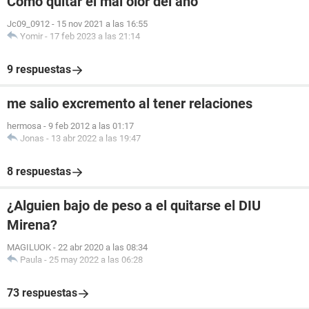
Cómo quitar el mal olor del ano
Jc09_0912
-
15 nov 2021 a las 16:55
Yomir
-
17 feb 2023 a las 21:14
9 respuestas
me salio excremento al tener relaciones
hermosa
-
9 feb 2012 a las 01:17
Jonas
-
13 abr 2022 a las 19:47
8 respuestas
¿Alguien bajo de peso a el quitarse el DIU
Mirena?
MAGILUOK
-
22 abr 2020 a las 08:34
Paula
-
25 may 2022 a las 06:28
73 respuestas