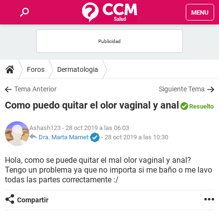
MENU
INICIO
FOROS
Foros
Dermatologia
SALUD
Tema Anterior
Siguiente Tema
Como puedo quitar el olor vaginal y anal
Resuelto
FAMILIA
Ashash123
- 28 oct 2019 a las 06:03
NUTRICIÓN
Dra. Marta Marnet
-
28 oct 2019 a las 10:30
Hola, como se puede quitar el mal olor vaginal y anal?
BIENESTAR
Tengo un problema ya que no importa si me baño o me lavo
todas las partes correctamente :/
SEXUALIDAD
Compartir
GLOSARIO