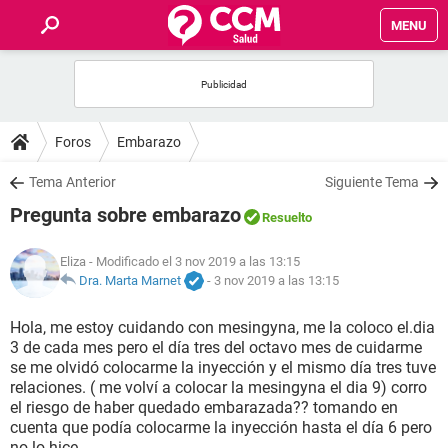
MENU
INICIO
FOROS
Foros
Embarazo
SALUD
Tema Anterior
Siguiente Tema
Pregunta sobre embarazo
Resuelto
FAMILIA
Eliza
- Modificado el 3 nov 2019 a las 13:15
NUTRICIÓN
Dra. Marta Marnet
-
3 nov 2019 a las 13:15
Hola, me estoy cuidando con mesingyna, me la coloco el.dia
BIENESTAR
3 de cada mes pero el día tres del octavo mes de cuidarme
se me olvidó colocarme la inyección y el mismo día tres tuve
SEXUALIDAD
relaciones. ( me volví a colocar la mesingyna el dia 9) corro
el riesgo de haber quedado embarazada?? tomando en
cuenta que podía colocarme la inyección hasta el día 6 pero
GLOSARIO
no lo hice.