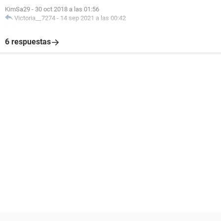
KimSa29
-
30 oct 2018 a las 01:56
Victoria__7274
-
14 sep 2021 a las 00:42
6 respuestas