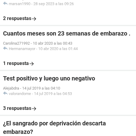
marsan1990
-
28 sep 2023 a las 09:26
2 respuestas
Cuantos meses son 23 semanas de embarazo .
Carolina271992
-
10 abr 2020 a las 00:43
Hermanamayor
-
10 abr 2020 a las 01:44
1 respuesta
Test positivo y luego uno negativo
Alejabdra
-
14 jul 2019 a las 04:10
valorandome
-
14 jul 2019 a las 04:53
3 respuestas
¿El sangrado por deprivación descarta
embarazo?