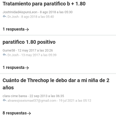
Tratamiento para paratifico b + 1.80
JostrinidadAispuroLeon
-
8 ago 2018 a las 05:30
Dr.Josh
-
8 ago 2018 a las 05:40
1 respuesta
paratifico 1.80 positivo
Gume58
-
12 may 2017 a las 20:26
Dr.Josh
-
13 may 2017 a las 05:39
1 respuesta
Cuánto de Threchop le debo dar a mi niña de 2
años
clara cime barea
-
22 sep 2013 a las 06:35
alvaresjoseismael37@gmail.com
-
19 jul 2021 a las 05:12
8 respuestas