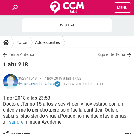
MENU
INICIO
FOROS
Foros
Adolescentes
SALUD
Tema Anterior
Siguiente Tema
1 abr 218
FAMILIA
3929416481
- 17 nov 2019 a las 17:32
NUTRICIÓN
Dr. Joseph Exebio
-
17 nov 2019 a las 19:03
1 abr 2018 a las 23:53
BIENESTAR
Doctora ,Tengo 15 años y soy virgen y hoy estaba con un
chico y me lo penetro ,pero solo fue la puntitica .Quiero
SEXUALIDAD
saber si sigo siendo virgen.Porque no me duele las piernas
,ni
sangre
ni nada.Ayudeme
GLOSARIO