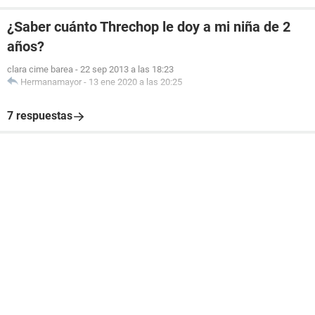
¿Saber cuánto Threchop le doy a mi niña de 2
años?
clara cime barea
-
22 sep 2013 a las 18:23
Hermanamayor
-
13 ene 2020 a las 20:25
7 respuestas