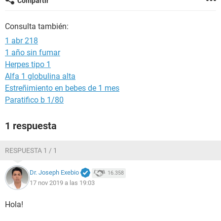
Compartir
Consulta también:
1 abr 218
1 año sin fumar
Herpes tipo 1
Alfa 1 globulina alta
Estreñimiento en bebes de 1 mes
Paratifico b 1/80
1 respuesta
RESPUESTA 1 / 1
Dr. Joseph Exebio
16.358
17 nov 2019 a las 19:03
Hola!