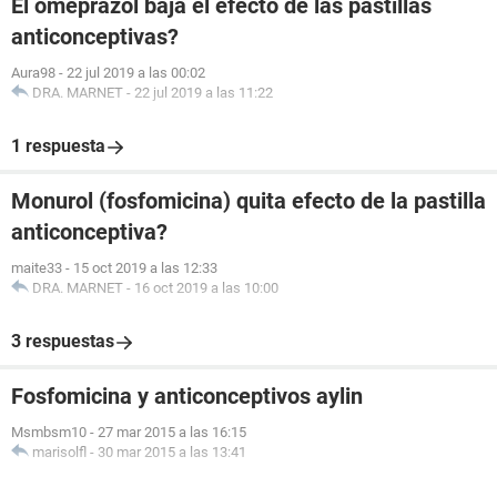
El omeprazol baja el efecto de las pastillas
anticonceptivas?
Aura98
-
22 jul 2019 a las 00:02
DRA. MARNET
-
22 jul 2019 a las 11:22
1 respuesta
Monurol (fosfomicina) quita efecto de la pastilla
anticonceptiva?
maite33
-
15 oct 2019 a las 12:33
DRA. MARNET
-
16 oct 2019 a las 10:00
3 respuestas
Fosfomicina y anticonceptivos aylin
Msmbsm10
-
27 mar 2015 a las 16:15
marisolfl
-
30 mar 2015 a las 13:41