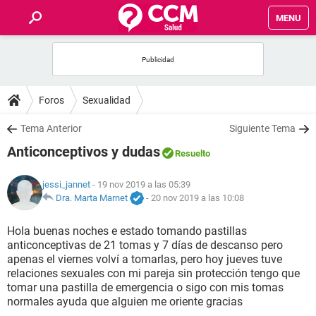
MENU
INICIO
FOROS
Foros
Sexualidad
SALUD
Tema Anterior
Siguiente Tema
Anticonceptivos y dudas
Resuelto
FAMILIA
jessi_jannet
- 19 nov 2019 a las 05:39
NUTRICIÓN
Dra. Marta Marnet
-
20 nov 2019 a las 10:08
Hola buenas noches e estado tomando pastillas
BIENESTAR
anticonceptivas de 21 tomas y 7 días de descanso pero
apenas el viernes volví a tomarlas, pero hoy jueves tuve
SEXUALIDAD
relaciones sexuales con mi pareja sin protección tengo que
tomar una pastilla de emergencia o sigo con mis tomas
normales ayuda que alguien me oriente gracias
GLOSARIO