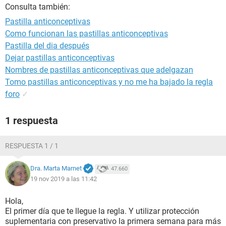
Consulta también:
Pastilla anticonceptivas
Como funcionan las pastillas anticonceptivas
Pastilla del dia después
Dejar pastillas anticonceptivas
Nombres de pastillas anticonceptivas que adelgazan
Tomo pastillas anticonceptivas y no me ha bajado la regla
foro
✓
1 respuesta
RESPUESTA 1 / 1
Dra. Marta Marnet
47.660
19 nov 2019 a las 11:42
Hola,
El primer día que te llegue la regla. Y utilizar protección
suplementaria con preservativo la primera semana para más