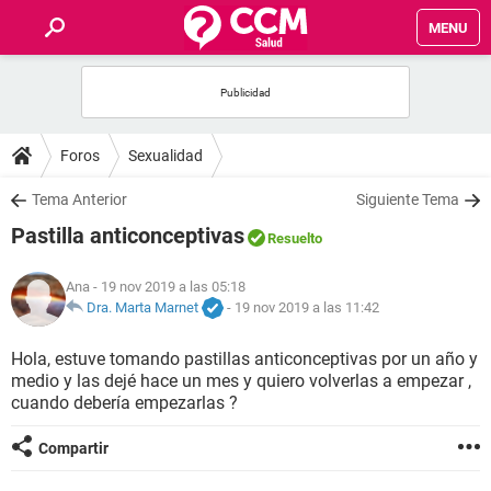
MENU
INICIO
FOROS
Foros
Sexualidad
SALUD
Tema Anterior
Siguiente Tema
Pastilla anticonceptivas
Resuelto
FAMILIA
Ana
- 19 nov 2019 a las 05:18
NUTRICIÓN
Dra. Marta Marnet
-
19 nov 2019 a las 11:42
Hola, estuve tomando pastillas anticonceptivas por un año y
BIENESTAR
medio y las dejé hace un mes y quiero volverlas a empezar ,
cuando debería empezarlas ?
SEXUALIDAD
Compartir
GLOSARIO