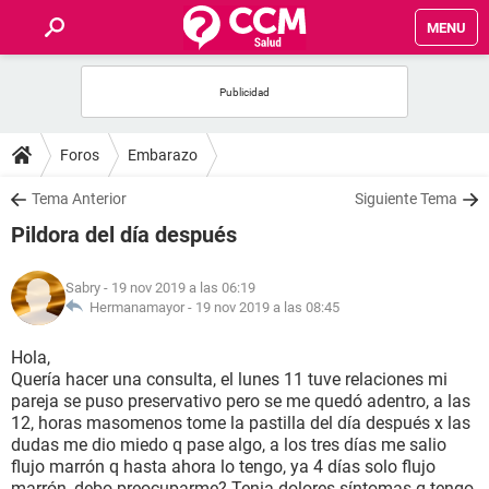
MENU
INICIO
FOROS
Foros
Embarazo
SALUD
Tema Anterior
Siguiente Tema
Pildora del día después
FAMILIA
Sabry
- 19 nov 2019 a las 06:19
NUTRICIÓN
Hermanamayor -
19 nov 2019 a las 08:45
Hola,
BIENESTAR
Quería hacer una consulta, el lunes 11 tuve relaciones mi
pareja se puso preservativo pero se me quedó adentro, a las
SEXUALIDAD
12, horas masomenos tome la pastilla del día después x las
dudas me dio miedo q pase algo, a los tres días me salio
flujo marrón q hasta ahora lo tengo, ya 4 días solo flujo
GLOSARIO
marrón, debo preocuparme? Tenia dolores síntomas q tengo