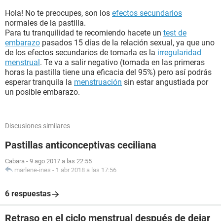
Hola! No te preocupes, son los
efectos secundarios
normales de la pastilla.
Para tu tranquilidad te recomiendo hacete un
test de
embarazo
pasados 15 días de la relación sexual, ya que uno
de los efectos secundarios de tomarla es la
irregularidad
menstrual
. Te va a salir negativo (tomada en las primeras
horas la pastilla tiene una eficacia del 95%) pero así podrás
esperar tranquila la
menstruación
sin estar angustiada por
un posible embarazo.
Discusiones similares
Pastillas anticonceptivas ceciliana
Cabara
-
9 ago 2017 a las 22:55
marlene-ines
-
1 abr 2018 a las 17:56
6 respuestas
Retraso en el ciclo menstrual después de dejar