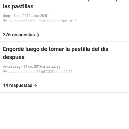
las pastillas
dany
-
8 oct 2012 a las 20:51
usuario anónimo
-
27 mar 2020 a las 10:17
276 respuestas
Engordé luego de tomar la pastilla del día
después
Andrea28g
-
11 dic 2016 a las 22:36
Japeneseblood
-
24 jul 2023 a las 09:44
14 respuestas