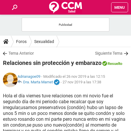
MENU
INICIO
FOROS
Foros
Sexualidad
SALUD
Tema Anterior
Siguiente Tema
Relaciones sin protección y embarazo
Resuelto
FAMILIA
Adrianagoe09
- Modificado el 26 nov 2019 a las 12:15
NUTRICIÓN
Dra. Marta Marnet
-
27 nov 2019 a las 17:38
Hola el día viernes tuve relaciones con mi novio fue el
BIENESTAR
segundo día de mi periodo cabe recalcar que soy
irregular,usamos preservativos (condón) hubo un lapso de
SEXUALIDAD
unos 5 min o un poco menos donde se quito condón y solo
estuvo rosando con mi parte pero nunca entro en mi vagina
sin condon,se puso uno nuevo(condón) al momento de
GLOSARIO
terminar y se quita el condón estaba lleno de semen y al