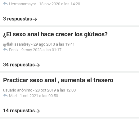
Hermanamayor
-
18 nov 2020 a las 14:20
3 respuestas
¿El sexo anal hace crecer los glúteos?
@flakissandrey
-
29 ago 2013 a las 19:41
Fenix
-
9 may 2023 a las 01:17
34 respuestas
Practicar sexo anal , aumenta el trasero
usuario anónimo
-
28 oct 2019 a las 12:00
Mari
-
1 oct 2021 a las 00:50
14 respuestas