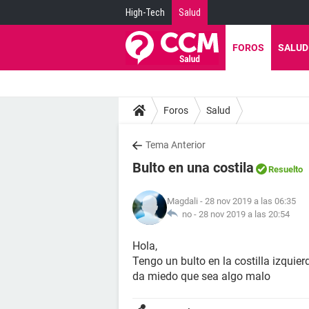
High-Tech
Salud
FOROS
SALUD
Foros
Salud
Tema Anterior
Bulto en una costila
Resuelto
Magdali
- 28 nov 2019 a las 06:35
no -
28 nov 2019 a las 20:54
Hola,
Tengo un bulto en la costilla izquie
da miedo que sea algo malo