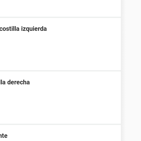
ostilla izquierda
lla derecha
nte