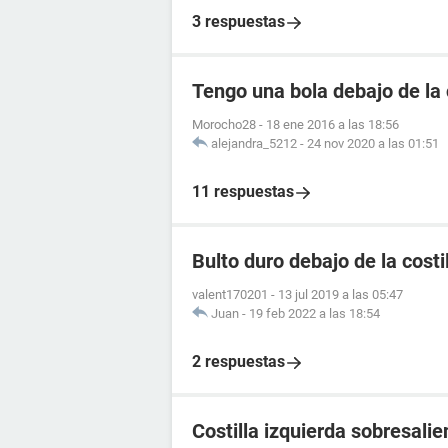
3 respuestas
Tengo una bola debajo de la c
Morocho28
-
18 ene 2016 a las 18:56
alejandra_5212
-
24 nov 2020 a las 01:51
11 respuestas
Bulto duro debajo de la costi
valent170201
-
13 jul 2019 a las 05:47
Juan
-
19 feb 2022 a las 18:54
2 respuestas
Costilla izquierda sobresalie