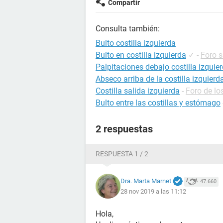
Compartir
Consulta también:
Bulto costilla izquierda
Bulto en costilla izquierda
✓
-
Foro s
Palpitaciones debajo costilla izquie
Abseco arriba de la costilla izquierd
Costilla salida izquierda
-
Foro de lo
Bulto entre las costillas y estómago
2 respuestas
RESPUESTA 1 / 2
Dra. Marta Marnet
47.660
28 nov 2019 a las 11:12
Hola,