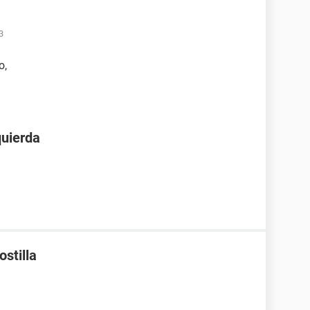
3
o,
quierda
ostilla