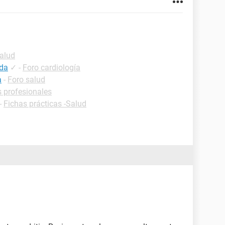
alud
rda
✓
-
Foro cardiología
a
-
Foro salud
s profesionales
-
Fichas prácticas -Salud