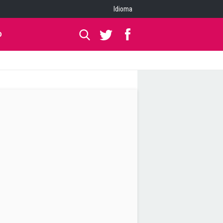
Idioma
O