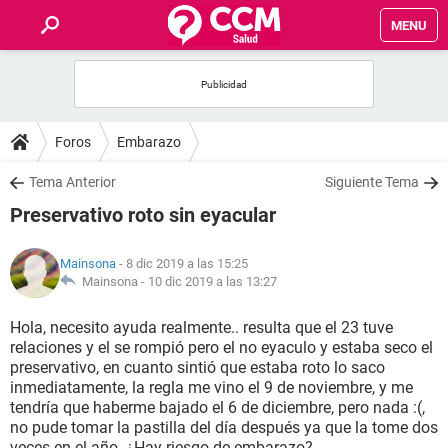
MENU
INICIO
FOROS
Foros
Embarazo
SALUD
Tema Anterior
Siguiente Tema
Preservativo roto sin eyacular
FAMILIA
Mainsona
- 8 dic 2019 a las 15:25
NUTRICIÓN
Mainsona -
10 dic 2019 a las 13:27
Hola, necesito ayuda realmente.. resulta que el 23 tuve
BIENESTAR
relaciones y el se rompió pero el no eyaculo y estaba seco el
preservativo, en cuanto sintió que estaba roto lo saco
SEXUALIDAD
inmediatamente, la regla me vino el 9 de noviembre, y me
tendría que haberme bajado el 6 de diciembre, pero nada :(,
no pude tomar la pastilla del día después ya que la tome dos
GLOSARIO
veces en el año. ¿Hay riesgo de embarazo?