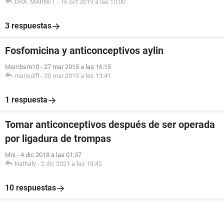
DRA. MARNET
-
16 oct 2019 a las 10:00
3 respuestas
Fosfomicina y anticonceptivos aylin
Msmbsm10
-
27 mar 2015 a las 16:15
marisolfl
-
30 mar 2015 a las 13:41
1 respuesta
Tomar anticonceptivos después de ser operada
por ligadura de trompas
Mni
-
4 dic 2018 a las 01:37
Nathaly
-
2 dic 2021 a las 18:42
10 respuestas