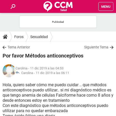
MENU
INICIO
FOROS
Foros
Sexualidad
SALUD
Tema Anterior
Siguiente Tema
Por favor Métodos anticonceptivos
FAMILIA
Carolina
- 11 dic 2019 a las 04:53
NUTRICIÓN
Carolina -
11 dic 2019 a las 06:11
Hola, quiero saber cómo me puedo cuidar .. que métodos
BIENESTAR
anticonceptivos puedo utilizar.. si mi diagnóstico médico es
que tengo anemia de células Falciforme hace como 8 años y
SEXUALIDAD
desde entonces estoy en tratamiento
Con este diagnóstico que métodos anticonceptivos puedo
utilizar para no quedar embarazada
GLOSARIO
Tomo ácido fólico una diaria