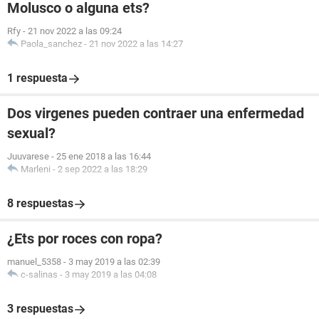
Molusco o alguna ets?
Rfy
-
21 nov 2022 a las 09:24
Paola_sanchez
-
21 nov 2022 a las 14:27
1 respuesta
Dos virgenes pueden contraer una enfermedad
sexual?
Juuvarese
-
25 ene 2018 a las 16:44
Marleni
-
2 sep 2022 a las 18:29
8 respuestas
¿Ets por roces con ropa?
manuel_5358
-
3 may 2019 a las 02:39
c-salinas
-
3 may 2019 a las 04:08
3 respuestas