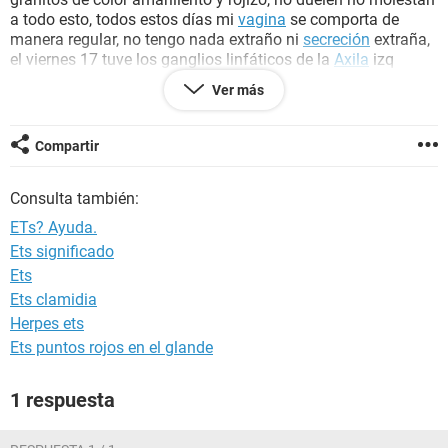
a todo esto, todos estos días mi
vagina
se comporta de
manera regular, no tengo nada extraño ni
secreción
extraña,
el viernes 17 tuve los ganglios linfáticos de la
Axila
izq
levemente inflamados, y pues tengo unas bolitas detrás de
Ver más
la lengua
que molestan un poco a todo esto sigo con los
granitos comentados anteriormente, hoy domingo 19 estoy
sintiendo molestas en mi amígdala izquierda, me duele al
Compartir
tragar y creo CREO que me quiere salir una llaguita, no sé si
esté contagiada de algo, tengo mucho miedo, ayuda. No he
Consulta también:
ido al médico por falta de dinero.
ETs? Ayuda.
Ets significado
Ets
Ets clamidia
Herpes ets
Ets puntos rojos en el glande
1 respuesta