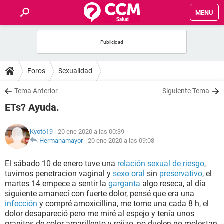
MENU
INICIO
FOROS
Foros
Sexualidad
SALUD
Tema Anterior
Siguiente Tema
ETs? Ayuda.
FAMILIA
Kyoto19
- 20 ene 2020 a las 00:39
NUTRICIÓN
Hermanamayor
-
20 ene 2020 a las 09:08
El sábado 10 de enero tuve una
relación sexual de riesgo
,
BIENESTAR
tuvimos penetracion vaginal y
sexo oral
sin
preservativo
, el
martes 14 empece a sentir la
garganta
algo reseca, al día
SEXUALIDAD
siguiente amanecí con fuerte dolor, pensé que era una
infección
y compré amoxicillina, me tome una cada 8 h, el
dolor desapareció pero me miré al espejo y tenía unos
GLOSARIO
granitos de color amarillento y rojizo, no duelen no molestan