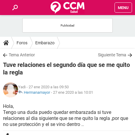
MENU
INICIO
FOROS
Foros
Embarazo
SALUD
Tema Anterior
Siguiente Tema
Tuve relaciones el segundo día que se me quito
FAMILIA
la regla
NUTRICIÓN
Yadi
- 27 ene 2020 a las 09:50
Hermanamayor
-
27 ene 2020 a las 10:01
BIENESTAR
Hola,
Tengo una duda puedo quedar embarazada si tuve
SEXUALIDAD
relaciones al dia siguiente que se me quito la regla ,por que
no use protección y el se vino dentro ..
GLOSARIO