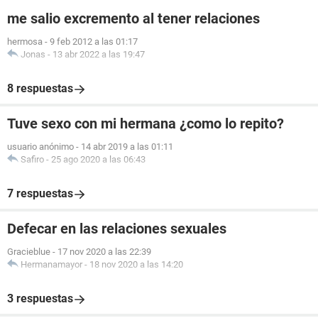
me salio excremento al tener relaciones
hermosa
-
9 feb 2012 a las 01:17
Jonas
-
13 abr 2022 a las 19:47
8 respuestas
Tuve sexo con mi hermana ¿como lo repito?
usuario anónimo
-
14 abr 2019 a las 01:11
Safiro
-
25 ago 2020 a las 06:43
7 respuestas
Defecar en las relaciones sexuales
Gracieblue
-
17 nov 2020 a las 22:39
Hermanamayor
-
18 nov 2020 a las 14:20
3 respuestas