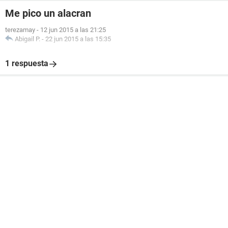
Me pico un alacran
terezamay
-
12 jun 2015 a las 21:25
Abigail P.
-
22 jun 2015 a las 15:35
1 respuesta