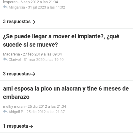
lesperan
-
6 sep 2012 a las 21:34
Miligarcia
-
31 jul 2023 a las 11:02
3 respuestas
¿Se puede llegar a mover el implante?, ¿qué
sucede si se mueve?
Macarena
-
27 feb 2019 a las 09:04
Clarivel
-
31 mar 2020 a las 19:40
3 respuestas
ami esposa la pico un alacran y tine 6 meses de
embarazo
melky moran
-
25 dic 2012 a las 21:04
Abigail P.
-
25 dic 2012 a las 21:37
1 respuesta