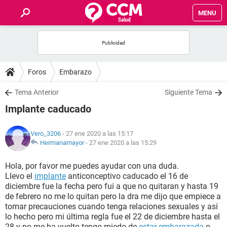
MENU
INICIO
FOROS
Foros
Embarazo
SALUD
Tema Anterior
Siguiente Tema
Implante caducado
FAMILIA
Vero_3206
- 27 ene 2020 a las 15:17
NUTRICIÓN
Hermanamayor
-
27 ene 2020 a las 15:29
Hola, por favor me puedes ayudar con una duda.
BIENESTAR
Llevo el
implante
anticonceptivo caducado el 16 de
diciembre fue la fecha pero fui a que no quitaran y hasta 19
SEXUALIDAD
de febrero no me lo quitan pero la dra me dijo que empiece a
tomar precauciones cuando tenga relaciones sexuales y así
lo hecho pero mi última regla fue el 22 de diciembre hasta el
GLOSARIO
28 y no me ha vuelto tengo miedo de
estar embarazada
o