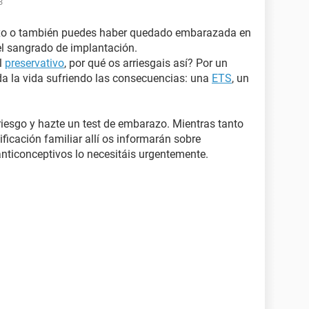
3
exo o también puedes haber quedado embarazada en
 el sangrado de implantación.
el
preservativo
, por qué os arriesgais así? Por un
da la vida sufriendo las consecuencias: una
ETS
, un
riesgo y hazte un test de embarazo. Mientras tanto
ificación familiar allí os informarán sobre
nticonceptivos lo necesitáis urgentemente.