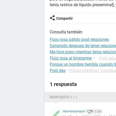
tenía rastros de líquido preseminal],
Compartir
Consulta también:
Flujo rosa pálido post relaciones
Sangrado despues de tener relacion
Me hice popo mientras tenia relacio
Flujo rosa al limpiarme
✓
-
Foro sal
Porque un hombre tiembla cuando ti
Post day
-
Fichas prácticas -Contra
1 respuesta
RESPUESTA 1 / 1
Hermanamayor
2.224