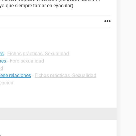
 ya que siempre tardar en eyacular)
es
-
Fichas prácticas -Sexualidad
nes
-
Foro sexualidad
ud
ene relaciones
-
Fichas prácticas -Sexualidad
cepción