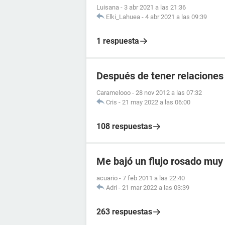
Luisana
-
3 abr 2021 a las 21:36
Elki_Lahuea
-
4 abr 2021 a las 09:39
1 respuesta
Después de tener relaciones
Caramelooo
-
28 nov 2012 a las 07:32
Cris
-
21 may 2022 a las 06:00
108 respuestas
Me bajó un flujo rosado muy c
acuario
-
7 feb 2011 a las 22:40
Adri
-
21 mar 2022 a las 03:39
263 respuestas