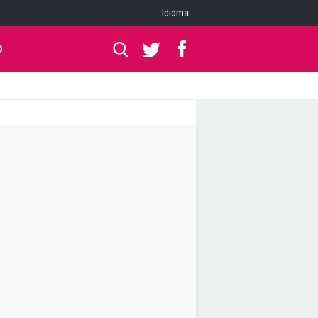
Idioma
O