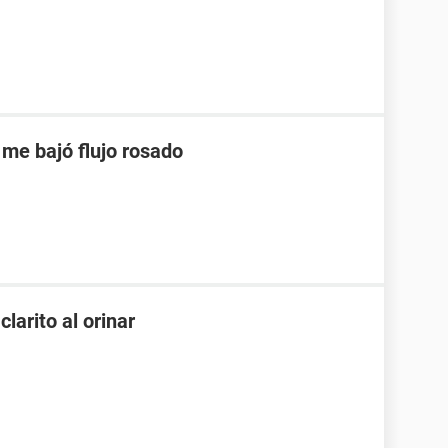
 me bajó flujo rosado
larito al orinar