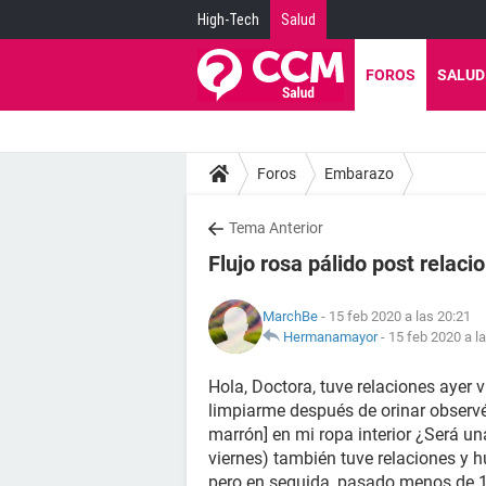
High-Tech
Salud
FOROS
SALUD
Foros
Embarazo
Tema Anterior
Flujo rosa pálido post relaci
MarchBe
- 15 feb 2020 a las 20:21
Hermanamayor
-
15 feb 2020 a l
Hola, Doctora, tuve relaciones ayer v
limpiarme después de orinar observé 
marrón] en mi ropa interior ¿Será un
viernes) también tuve relaciones y 
pero en seguida, pasado menos de 1