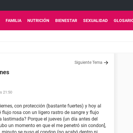
FAMILIA
NUTRICIÓN
BIENESTAR
SEXUALIDAD
GLOSARI
Siguiente Tema
ones
as 21:50
iernes, con protección (bastante fuertes) y hoy al
flujo rosa con un ligero rastro de sangre y flujo
a lastimada? Porque el jueves (un día antes del
hubo un momento en que el me penetró sin condon],
 minuto se puso el condon (no acabó dentro ni