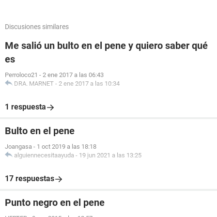
Discusiones similares
Me salió un bulto en el pene y quiero saber qué
es
Perroloco21
-
2 ene 2017 a las 06:43
DRA. MARNET
-
2 ene 2017 a las 10:34
1 respuesta
Bulto en el pene
Joangasa
-
1 oct 2019 a las 18:18
alguiennecesitaayuda
-
19 jun 2021 a las 13:25
17 respuestas
Punto negro en el pene