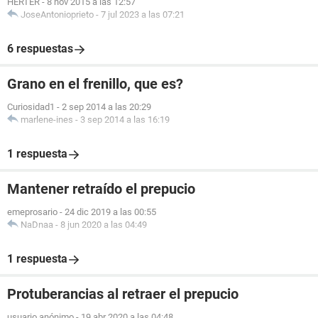
HERTER
-
8 nov 2015 a las 12:57
JoseAntonioprieto
-
7 jul 2023 a las 07:21
6 respuestas
Grano en el frenillo, que es?
Curiosidad1
-
2 sep 2014 a las 20:29
marlene-ines
-
3 sep 2014 a las 16:19
1 respuesta
Mantener retraído el prepucio
emeprosario
-
24 dic 2019 a las 00:55
NaDnaa
-
8 jun 2020 a las 04:49
1 respuesta
Protuberancias al retraer el prepucio
usuario anónimo
-
19 abr 2020 a las 04:48