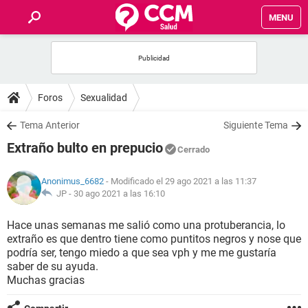
MENU
INICIO
FOROS
Foros
Sexualidad
SALUD
Tema Anterior
Siguiente Tema
Extraño bulto en prepucio
Cerrado
FAMILIA
Anonimus_6682
- Modificado el 29 ago 2021 a las 11:37
NUTRICIÓN
JP -
30 ago 2021 a las 16:10
Hace unas semanas me salió como una protuberancia, lo
BIENESTAR
extraño es que dentro tiene como puntitos negros y nose que
podría ser, tengo miedo a que sea vph y me me gustaría
SEXUALIDAD
saber de su ayuda.
Muchas gracias
GLOSARIO