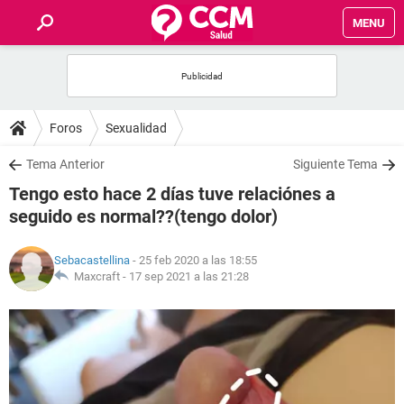
MENU
INICIO
FOROS
Foros
Sexualidad
SALUD
Tema Anterior
Siguiente Tema
Tengo esto hace 2 días tuve relaciónes a
FAMILIA
seguido es normal??(tengo dolor)
NUTRICIÓN
Sebacastellina
- 25 feb 2020 a las 18:55
Maxcraft -
17 sep 2021 a las 21:28
BIENESTAR
SEXUALIDAD
GLOSARIO