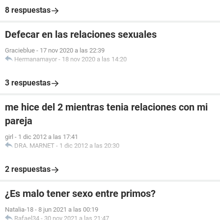
8 respuestas
Defecar en las relaciones sexuales
Gracieblue
-
17 nov 2020 a las 22:39
Hermanamayor
-
18 nov 2020 a las 14:20
3 respuestas
me hice del 2 mientras tenia relaciones con mi
pareja
girl
-
1 dic 2012 a las 17:41
DRA. MARNET
-
1 dic 2012 a las 20:30
2 respuestas
¿Es malo tener sexo entre primos?
Natalia-18
-
8 jun 2021 a las 00:19
Rafael34
-
30 nov 2021 a las 21:47