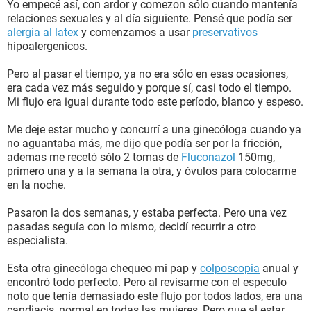
Yo empecé así, con ardor y comezon sólo cuando mantenía
relaciones sexuales y al día siguiente. Pensé que podía ser
alergia al latex
y comenzamos a usar
preservativos
hipoalergenicos.
Pero al pasar el tiempo, ya no era sólo en esas ocasiones,
era cada vez más seguido y porque sí, casi todo el tiempo.
Mi flujo era igual durante todo este período, blanco y espeso.
Me deje estar mucho y concurrí a una ginecóloga cuando ya
no aguantaba más, me dijo que podía ser por la fricción,
ademas me recetó sólo 2 tomas de
Fluconazol
150mg,
primero una y a la semana la otra, y óvulos para colocarme
en la noche.
Pasaron la dos semanas, y estaba perfecta. Pero una vez
pasadas seguía con lo mismo, decidí recurrir a otro
especialista.
Esta otra ginecóloga chequeo mi pap y
colposcopia
anual y
encontró todo perfecto. Pero al revisarme con el especulo
noto que tenía demasiado este flujo por todos lados, era una
candiacis, normal en todas las mujeres, Pero que al estar