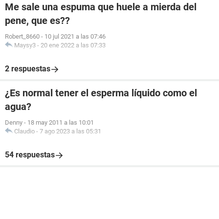
Me sale una espuma que huele a mierda del
pene, que es??
Robert_8660
-
10 jul 2021 a las 07:46
Maysy3
-
20 ene 2022 a las 07:33
2 respuestas
¿Es normal tener el esperma líquido como el
agua?
Denny
-
18 may 2011 a las 10:01
Claudio
-
7 ago 2023 a las 05:31
54 respuestas