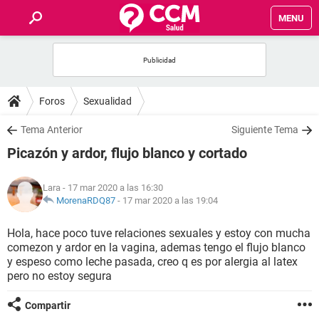
MENU
INICIO
FOROS
Foros
Sexualidad
SALUD
Tema Anterior
Siguiente Tema
Picazón y ardor, flujo blanco y cortado
FAMILIA
Lara
- 17 mar 2020 a las 16:30
NUTRICIÓN
MorenaRDQ87
-
17 mar 2020 a las 19:04
Hola, hace poco tuve relaciones sexuales y estoy con mucha
BIENESTAR
comezon y ardor en la vagina, ademas tengo el flujo blanco
y espeso como leche pasada, creo q es por alergia al latex
SEXUALIDAD
pero no estoy segura
Compartir
GLOSARIO