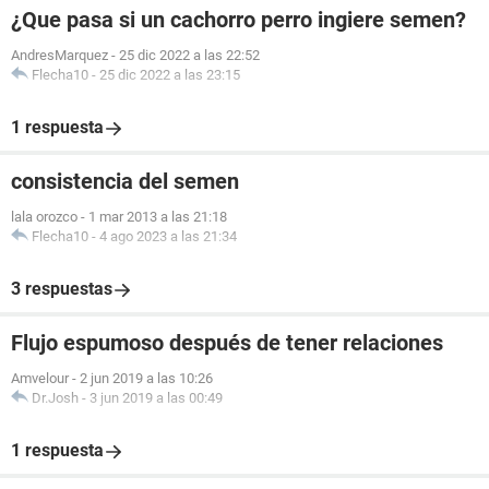
¿Que pasa si un cachorro perro ingiere semen?
AndresMarquez
-
25 dic 2022 a las 22:52
Flecha10
-
25 dic 2022 a las 23:15
1 respuesta
consistencia del semen
lala orozco
-
1 mar 2013 a las 21:18
Flecha10
-
4 ago 2023 a las 21:34
3 respuestas
Flujo espumoso después de tener relaciones
Amvelour
-
2 jun 2019 a las 10:26
Dr.Josh
-
3 jun 2019 a las 00:49
1 respuesta