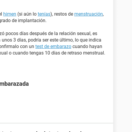
el
himen
(si aún lo
tenías
), restos de
menstruación
,
grado de implantación.
ó pocos días después de la relación sexual, es
 unos 3 días, podría ser este último, lo que indica
onfirmalo con un
test de embarazo
cuando hayan
xual o cuando tengas 10 días de retraso menstrual.
 embarazada