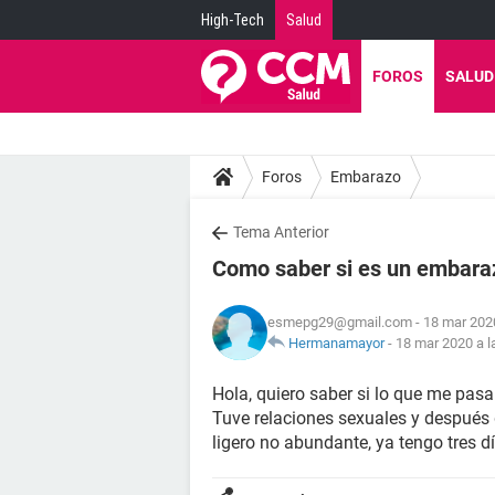
High-Tech
Salud
FOROS
SALUD
Foros
Embarazo
Tema Anterior
Como saber si es un embara
esmepg29@gmail.com
- 18 mar 2020
Hermanamayor
-
18 mar 2020 a l
Hola, quiero saber si lo que me pas
Tuve relaciones sexuales y después
ligero no abundante, ya tengo tres d