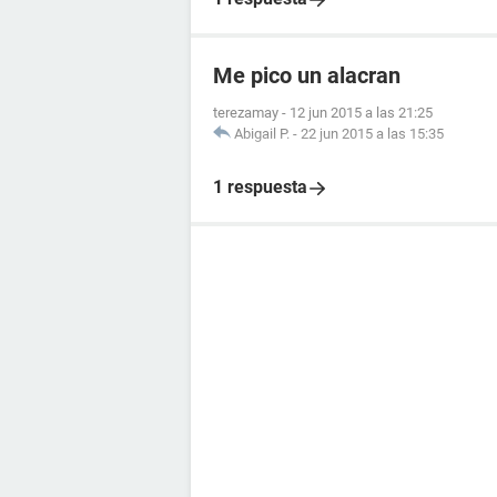
Me pico un alacran
terezamay
-
12 jun 2015 a las 21:25
Abigail P.
-
22 jun 2015 a las 15:35
1 respuesta