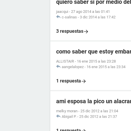
quiero saber si por medio de
jaacqui
-
27 ago 2014 a las 01:41
c-salinas
-
3 dic 2014 a las 17:42
3 respuestas
como saber que estoy embara
ALLISTAIR
-
16 ene 2015 a las 23:28
aangelalopez
-
16 ene 2015 a las 23:34
1 respuesta
ami esposa la pico un alacr
melky moran
-
25 dic 2012 a las 21:04
Abigail P.
-
25 dic 2012 a las 21:37
1 respuesta