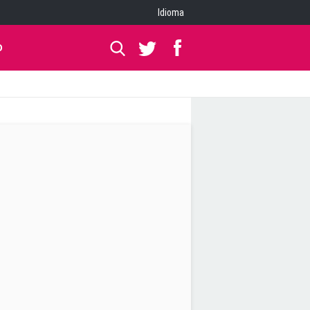
Idioma
O