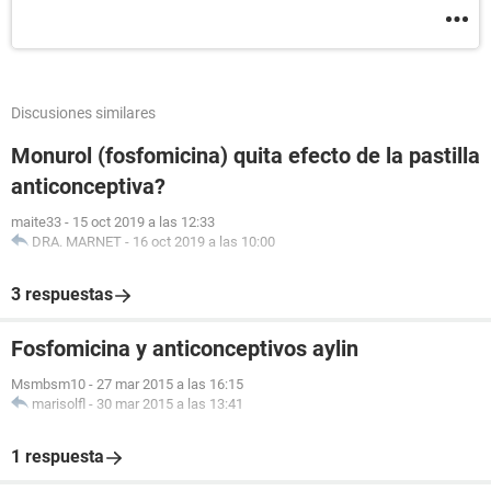
Discusiones similares
Monurol (fosfomicina) quita efecto de la pastilla
anticonceptiva?
maite33
-
15 oct 2019 a las 12:33
DRA. MARNET
-
16 oct 2019 a las 10:00
3 respuestas
Fosfomicina y anticonceptivos aylin
Msmbsm10
-
27 mar 2015 a las 16:15
marisolfl
-
30 mar 2015 a las 13:41
1 respuesta