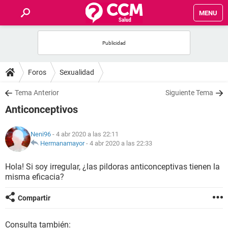
MENU
INICIO
FOROS
Foros
Sexualidad
SALUD
Tema Anterior
Siguiente Tema
Anticonceptivos
FAMILIA
Neni96
- 4 abr 2020 a las 22:11
NUTRICIÓN
Hermanamayor
-
4 abr 2020 a las 22:33
Hola! Si soy irregular, ¿las pildoras anticonceptivas tienen la
BIENESTAR
misma eficacia?
SEXUALIDAD
Compartir
GLOSARIO
Consulta también: