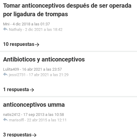
Tomar anticonceptivos después de ser operada
por ligadura de trompas
Mni
-
4 dic 2018 a las 01:37
Nathaly
-
2 dic 2021 a las 18:42
10 respuestas
Antibioticos y anticonceptivos
Lulita409
-
16 abr 2021 a las 23:57
jessi2731
-
17 abr 2021 a las 21:29
1 respuesta
anticonceptivos umma
natis2412
-
17 sep 2013 a las 10:58
marisolfl
-
22 abr 2015 a las 12:11
3 respuestas